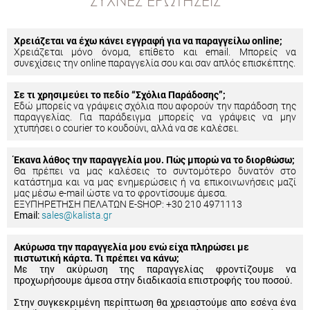
ΣΥΧΝΈΣ ΕΡΩΤΉΣΕΙΣ
Χρειάζεται να έχω κάνει εγγραφή για να παραγγείλω online;
Χρειάζεται μόνο όνομα, επίθετο και email. Μπορείς να
συνεχίσεις την online παραγγελία σου και σαν απλός επισκέπτης.
Σε τι χρησιμεύει το πεδίο “Σχόλια Παράδοσης”;
Εδώ μπορείς να γράψεις σχόλια που αφορούν την παράδοση της
παραγγελίας. Για παράδειγμα μπορείς να γράψεις να μην
χτυπήσει ο courier το κουδούνι, αλλά να σε καλέσει.
Έκανα λάθος την παραγγελία μου. Πώς μπορώ να το διορθώσω;
Θα πρέπει να μας καλέσεις το συντομότερο δυνατόν στο
κατάστημα και να μας ενημερώσεις ή να επικοινωνήσεις μαζί
μας μέσω e-mail ώστε να το φροντίσουμε άμεσα.
ΕΞΥΠΗΡΕΤΗΣΗ ΠΕΛΑΤΩΝ E-SHOP: +30 210 4971113
Email:
sales@kalista.gr
Ακύρωσα την παραγγελία μου ενώ είχα πληρώσει με
πιστωτική κάρτα. Τι πρέπει να κάνω;
Με την ακύρωση της παραγγελίας φροντίζουμε να
προχωρήσουμε άμεσα στην διαδικασία επιστροφής του ποσού.
Στην συγκεκριμένη περίπτωση θα χρειαστούμε απο εσένα ένα