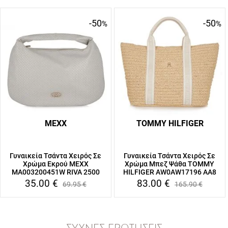
-50
-50
%
%
MEXX
TOMMY HILFIGER
Γυναικεία Τσάντα Χειρός Σε
Γυναικεία Τσάντα Χειρός Σε
Χρώμα Εκρού MEXX
Χρώμα Μπεζ Ψάθα TOMMY
MA003200451W RIVA 2500
HILFIGER AW0AW17196 AA8
35.00
€
83.00
€
69.95
€
165.90
€