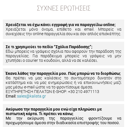
ΣΥΧΝΈΣ ΕΡΩΤΉΣΕΙΣ
Χρειάζεται να έχω κάνει εγγραφή για να παραγγείλω online;
Χρειάζεται μόνο όνομα, επίθετο και email. Μπορείς να
συνεχίσεις την online παραγγελία σου και σαν απλός επισκέπτης.
Σε τι χρησιμεύει το πεδίο “Σχόλια Παράδοσης”;
Εδώ μπορείς να γράψεις σχόλια που αφορούν την παράδοση της
παραγγελίας. Για παράδειγμα μπορείς να γράψεις να μην
χτυπήσει ο courier το κουδούνι, αλλά να σε καλέσει.
Έκανα λάθος την παραγγελία μου. Πώς μπορώ να το διορθώσω;
Θα πρέπει να μας καλέσεις το συντομότερο δυνατόν στο
κατάστημα και να μας ενημερώσεις ή να επικοινωνήσεις μαζί
μας μέσω e-mail ώστε να το φροντίσουμε άμεσα.
ΕΞΥΠΗΡΕΤΗΣΗ ΠΕΛΑΤΩΝ E-SHOP: +30 210 4971113
Email:
sales@kalista.gr
Ακύρωσα την παραγγελία μου ενώ είχα πληρώσει με
πιστωτική κάρτα. Τι πρέπει να κάνω;
Με την ακύρωση της παραγγελίας φροντίζουμε να
προχωρήσουμε άμεσα στην διαδικασία επιστροφής του ποσού.