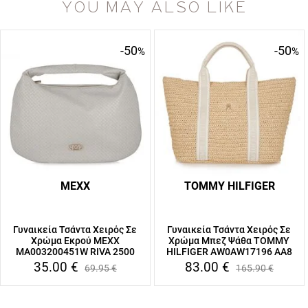
YOU MAY ALSO LIKE
-50
-50
%
%
MEXX
TOMMY HILFIGER
Γυναικεία Τσάντα Χειρός Σε
Γυναικεία Τσάντα Χειρός Σε
Χρώμα Εκρού MEXX
Χρώμα Μπεζ Ψάθα TOMMY
MA003200451W RIVA 2500
HILFIGER AW0AW17196 AA8
35.00
€
83.00
€
69.95
€
165.90
€