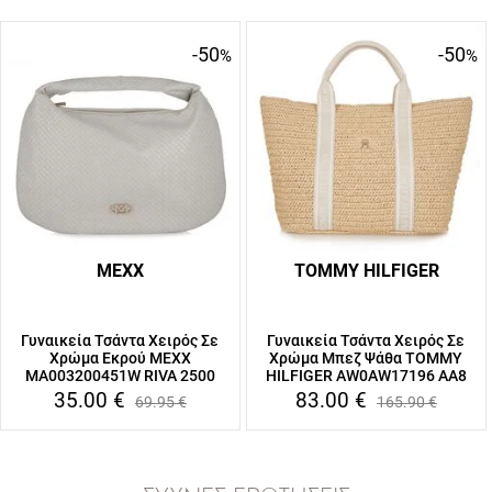
-50
-50
%
%
MEXX
TOMMY HILFIGER
Γυναικεία Τσάντα Χειρός Σε
Γυναικεία Τσάντα Χειρός Σε
Χρώμα Εκρού MEXX
Χρώμα Μπεζ Ψάθα TOMMY
MA003200451W RIVA 2500
HILFIGER AW0AW17196 AA8
35.00
€
83.00
€
69.95
€
165.90
€