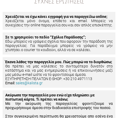
ΣΥΧΝΈΣ ΕΡΩΤΉΣΕΙΣ
Χρειάζεται να έχω κάνει εγγραφή για να παραγγείλω online;
Χρειάζεται μόνο όνομα, επίθετο και email. Μπορείς να
συνεχίσεις την online παραγγελία σου και σαν απλός επισκέπτης.
Σε τι χρησιμεύει το πεδίο “Σχόλια Παράδοσης”;
Εδώ μπορείς να γράψεις σχόλια που αφορούν την παράδοση της
παραγγελίας. Για παράδειγμα μπορείς να γράψεις να μην
χτυπήσει ο courier το κουδούνι, αλλά να σε καλέσει.
Έκανα λάθος την παραγγελία μου. Πώς μπορώ να το διορθώσω;
Θα πρέπει να μας καλέσεις το συντομότερο δυνατόν στο
κατάστημα και να μας ενημερώσεις ή να επικοινωνήσεις μαζί
μας μέσω e-mail ώστε να το φροντίσουμε άμεσα.
ΕΞΥΠΗΡΕΤΗΣΗ ΠΕΛΑΤΩΝ E-SHOP: +30 210 4971113
Email:
sales@kalista.gr
Ακύρωσα την παραγγελία μου ενώ είχα πληρώσει με
πιστωτική κάρτα. Τι πρέπει να κάνω;
Με την ακύρωση της παραγγελίας φροντίζουμε να
προχωρήσουμε άμεσα στην διαδικασία επιστροφής του ποσού.
Στην συγκεκριμένη περίπτωση θα χρειαστούμε απο εσένα ένα