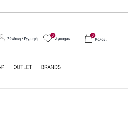
0
0
Σύνδεση
/
Εγγραφή
Αγαπημένα
Καλάθι
ΑΡ
OUTLET
BRANDS