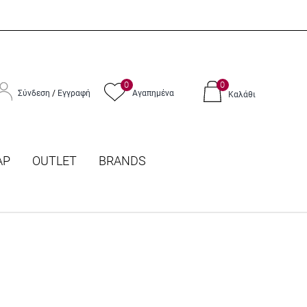
0
0
Σύνδεση
/
Εγγραφή
Αγαπημένα
Καλάθι
ΑΡ
OUTLET
BRANDS