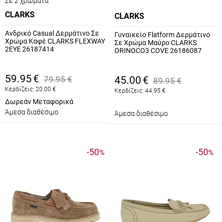
Σε 2 χρώματα
CLARKS
CLARKS
Ανδρικό Casual Δερμάτινο Σε
Γυναικείο Flatform Δερμάτινο
Χρώμα Καφέ CLARKS FLEXWAY
Σε Χρώμα Μαύρο CLARKS
2EYE 26187414
ORINOCO3 COVE 26186087
59.95
€
79.95
€
45.00
€
89.95
€
Κερδίζεις:
20.00
€
Κερδίζεις:
44.95
€
Δωρεάν Μεταφορικά
Άμεσα διαθέσιμο
Άμεσα διαθέσιμο
-50
-50
%
%