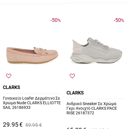
-50
-50
%
%
CLARKS
CLARKS
Γυναικείο Loafer Δερμάτινο Σε
Χρώμα Nude CLARKS ELLIOTTE
Ανδρικό Sneaker Σε Χρώμα
SAIL 26186933
Γκρι Ανοιχτό CLARKS PACE
RISE 26187372
29.95
€
59.95
€