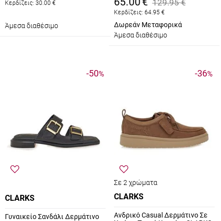
65.00
€
129.95
€
Κερδίζεις:
30.00
€
Κερδίζεις:
64.95
€
Δωρεάν Μεταφορικά
Άμεσα διαθέσιμο
Άμεσα διαθέσιμο
-50
-36
%
%
Σε 2 χρώματα
CLARKS
CLARKS
Ανδρικό Casual Δερμάτινο Σε
Γυναικείο Σανδάλι Δερμάτινο