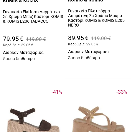
KOMIS & KOMIS
Γυναικεία Πλατφόρμα
Γυναικείο Flatform Δερμάτινο
Δερμάτινη Σε Χρώμα Μαύρο
Σε Χρώμα Μπεζ Καστόρι KOMIS
Καστόρι KOMIS & KOMIS E205
& KOMIS E206 TABACCO
NERO
89.95
€
79.95
€
119.00
€
119.00
€
Κερδίζεις:
29.05
€
Κερδίζεις:
39.05
€
Δωρεάν Μεταφορικά
Δωρεάν Μεταφορικά
Άμεσα διαθέσιμο
Άμεσα διαθέσιμο
-41
-33
%
%