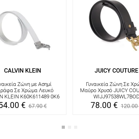
CALVIN KLEIN
JUICY COUTURE
ναικεία Ζώνη με Ασημί
Γυναικεία Ζώνη Σε Χρ
κράφα Σε Χρώμα Λευκό
Μαύρο Χρυσό JUICY CO
N KLEIN K60K611489 0K6
WIJJ97538WL7BO
54.00
€
78.00
€
67.90
€
120.00