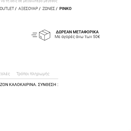
α να τη δεις σε μεγαλύτερο μέγεθος
OUTLET
/
ΑΞΕΣΟΥΑΡ
/
ΖΩΝΕΣ
/
PINKO
ΔΩΡΕΑΝ ΜΕΤΑΦΟΡΙΚΑ
Με αγορές άνω των 50€
τολές
Τρόποι πληρωμής
ΕΖΟΝ ΚΑΛΟΚΑΙΡΙΝΑ. ΣΥΝΘΕΣΗ :