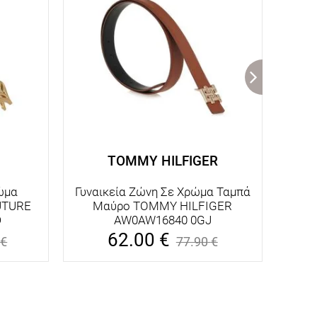
TOMMY HILFIGER
ώμα
Γυναικεία Ζώνη Σε Χρώμα Ταμπά
Γυνα
UTURE
Μαύρο TOMMY HILFIGER
CALV
D
AW0AW16840 0GJ
62.00
€
€
77.90
€