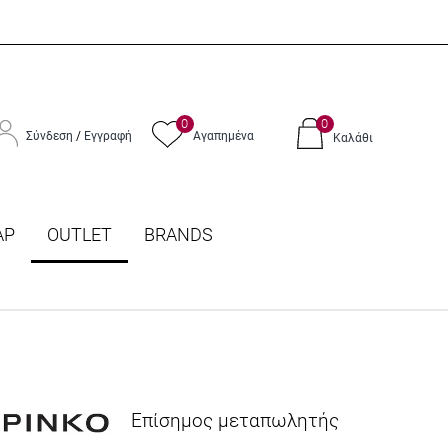
0
0
Σύνδεση
/
Εγγραφή
Αγαπημένα
Καλάθι
ΑΡ
OUTLET
BRANDS
Επίσημος μεταπωλητής