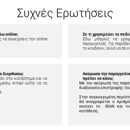
Συχνές Ερωτήσεις
λω online;
Σε τι χρησιμεύει το πεδ
 να συνεχίσεις την online
Εδώ μπορείς να γράψ
παραγγελίας. Για παράδει
το κουδούνι, αλλά να σε κ
το διορθώσω;
Ακύρωσα την παραγγελία 
τόν στο κατάστημα και να
πρέπει να κάνω;
 μέσω e-mail ώστε να το
Με την ακύρωση της παρα
διαδικασία επιστροφής το
3
Στην συγκεκριμένη περίπτ
θα αναγράφεται ο Αριθμ
ανοίκει το IBAN και το
κατάθεση.