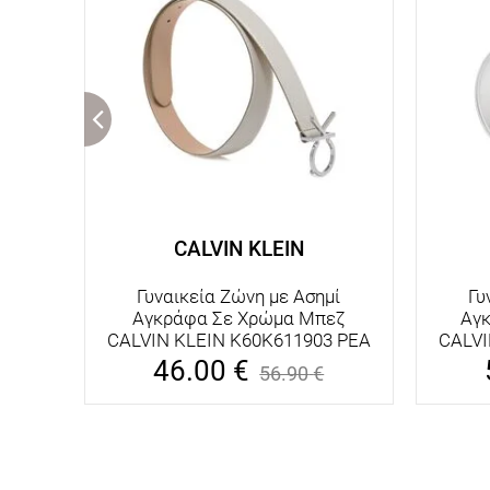
CALVIN KLEIN
Γυναικεία Ζώνη με Ασημί
Γυ
Αγκράφα Σε Χρώμα Μπεζ
Αγ
CALVIN KLEIN K60K611903 PEA
CALVI
46.00
€
56.90
€