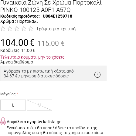
Γυναικεία Ζώνη Σε Χρώμα Πορτοκαλί
PINKO 100125 A0F1 A57Q
Κωδικός προϊόντος:
U884E1259718
Χρώμα : Πορτοκαλί
Γράψτε μια κριτική
104.00
€
115.00
€
Κερδίζεις:
11.00
€
Τελευταίο κομμάτι, μην το χάσεις!
Άμεσα διαθέσιμο
Αγόρασε το με πιστωτική κάρτα από
34.67 € / μήνα σε 3 άτοκες δόσεις
Μέγεθος
L
M
Ασφάλεια αγορών kalista.gr
Εγγυόμαστε ότι θα παραλάβεις τα προϊόντα της
παραγγελίας σου ή θα πάρεις τα χρήματα σου πίσω.