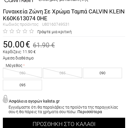
Γυναικεία Ζώνη Σε Χρώμα Ταμπά CALVIN KLEIN
K60K613074 0HE
Κωδικός προϊόντος:
U80160749531
Γράψτε μια κριτική
50.00
€
61.90
€
Κερδίζεις:
11.90
€
Άμεσα διαθέσιμο
Μέγεθος
080
085
090
095
Ασφάλεια αγορών kalista.gr
Εγγυόμαστε ότι θα παραλάβεις τα προϊόντα της παραγγελίας
σου ή θα πάρεις τα χρήματα σου πίσω.
Περισσότερα
ΠΡΟΣΘΉΚΗ ΣΤΟ ΚΑΛΆΘΙ