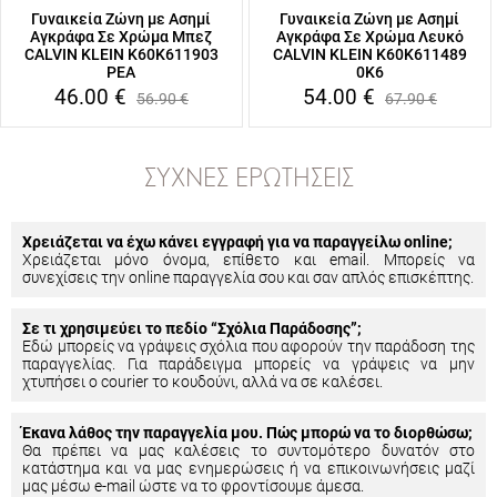
Γυναικεία Ζώνη με Ασημί
Γυναικεία Ζώνη με Ασημί
Αγκράφα Σε Χρώμα Μπεζ
Αγκράφα Σε Χρώμα Λευκό
CALVIN KLEIN K60K611903
CALVIN KLEIN K60K611489
PEA
0K6
46.00
€
54.00
€
56.90
€
67.90
€
ΣΥΧΝΈΣ ΕΡΩΤΉΣΕΙΣ
Χρειάζεται να έχω κάνει εγγραφή για να παραγγείλω online;
Χρειάζεται μόνο όνομα, επίθετο και email. Μπορείς να
συνεχίσεις την online παραγγελία σου και σαν απλός επισκέπτης.
Σε τι χρησιμεύει το πεδίο “Σχόλια Παράδοσης”;
Εδώ μπορείς να γράψεις σχόλια που αφορούν την παράδοση της
παραγγελίας. Για παράδειγμα μπορείς να γράψεις να μην
χτυπήσει ο courier το κουδούνι, αλλά να σε καλέσει.
Έκανα λάθος την παραγγελία μου. Πώς μπορώ να το διορθώσω;
Θα πρέπει να μας καλέσεις το συντομότερο δυνατόν στο
κατάστημα και να μας ενημερώσεις ή να επικοινωνήσεις μαζί
μας μέσω e-mail ώστε να το φροντίσουμε άμεσα.