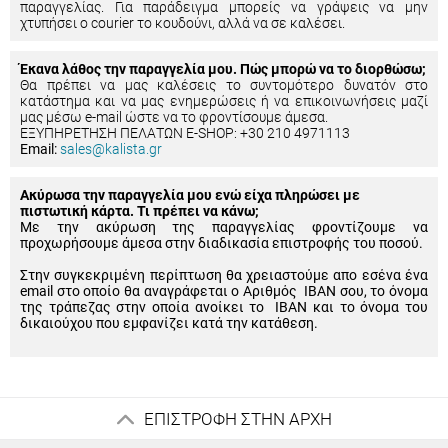
παραγγελίας. Για παράδειγμα μπορείς να γράψεις να μην
χτυπήσει ο courier το κουδούνι, αλλά να σε καλέσει.
Έκανα λάθος την παραγγελία μου. Πώς μπορώ να το διορθώσω;
Θα πρέπει να μας καλέσεις το συντομότερο δυνατόν στο
κατάστημα και να μας ενημερώσεις ή να επικοινωνήσεις μαζί
μας μέσω e-mail ώστε να το φροντίσουμε άμεσα.
ΕΞΥΠΗΡΕΤΗΣΗ ΠΕΛΑΤΩΝ E-SHOP: +30 210 4971113
Email:
sales@kalista.gr
Ακύρωσα την παραγγελία μου ενώ είχα πληρώσει με
πιστωτική κάρτα. Τι πρέπει να κάνω;
Με την ακύρωση της παραγγελίας φροντίζουμε να
προχωρήσουμε άμεσα στην διαδικασία επιστροφής του ποσού.
Στην συγκεκριμένη περίπτωση θα χρειαστούμε απο εσένα ένα
email στο οποίο θα αναγράφεται ο Αριθμός IBAN σου, το όνομα
της τράπεζας στην οποία ανοίκει το IBAN και το όνομα του
δικαιούχου που εμφανίζει κατά την κατάθεση.
ΕΠΙΣΤΡΟΦΗ ΣΤΗΝ ΑΡΧΗ