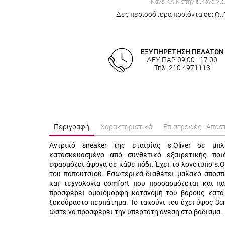
Κάνε ΚΛΙΚ στην εικόνα γι
Δες περισσότερα προϊόντα σε:
OU
ΕΞΥΠΗΡΕΤΗΣΗ ΠΕΛΑΤΩΝ
ΔΕΥ-ΠΑΡ 09:00 - 17:00
Τηλ: 210 4971113
Περιγραφή
Χαρακτηριστικά
Επιστροφές - Αποσ
Αντρικό sneaker της εταιρίας s.Oliver σε μπ
κατασκευασμένο από συνθετικό εξαιρετικής ποι
εφαρμόζει άψογα σε κάθε πόδι. Έχει το λογότυπο s.Ol
του παπουτσιού. Εσωτερικά διαθέτει μαλακό αποσ
και τεχνολογία comfort που προσαρμόζεται και πα
προσφέρει ομοιόμορφη κατανομή του βάρους κατά
ξεκούραστο περπάτημα. Το τακούνι του έχει ύψος 3c
ώστε να προσφέρει την υπέρτατη άνεση στο βάδισμα.