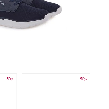
-50
-50
%
%