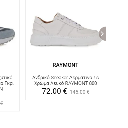
RAYMONT
χυτικό
Ανδρικό Sneaker Δερμάτινο Σε
Ανδ
α Γκρι
Χρώμα Λευκό RAYMONT 880
Χρώ
IN
72.00
€
145.00
€
€