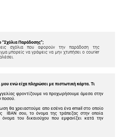
ίο “Σχόλια Παράδοσης”;
εις σχόλια που αφορούν την παράδοση της
γμα μπορείς να γράψεις να μην χτυπήσει ο courier
αλέσει.
μου ενώ είχα πληρώσει με πιστωτική κάρτα. Τι
γγελίας φροντίζουμε να προχωρήσουμε άμεσα στην
υ ποσού.
ωση θα χρειαστούμε απο εσένα ένα email στο οποίο
ός IBAN σου, το όνομα της τράπεζας στην οποία
 όνομα του δικαιούχου που εμφανίζει κατά την