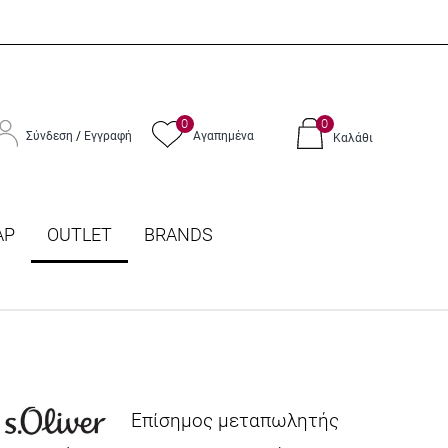
0
0
Σύνδεση
/
Εγγραφή
Αγαπημένα
Καλάθι
ΑΡ
OUTLET
BRANDS
Επίσημος μεταπωλητής