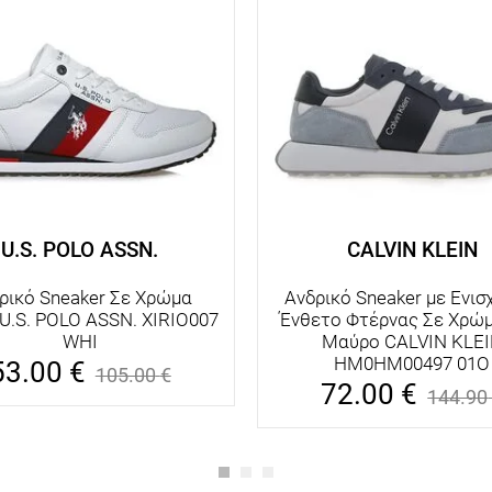
U.S. POLO ASSN.
CALVIN KLEIN
ρικό Sneaker Σε Χρώμα
Ανδρικό Sneaker με Ενισ
U.S. POLO ASSN. XIRIO007
Ένθετο Φτέρνας Σε Χρώμ
WHI
Μαύρο CALVIN KLE
HM0HM00497 01O
53.00
€
105.00
€
72.00
€
144.90