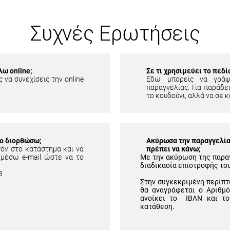
Συχνές Ερωτήσεις
λω online;
Σε τι χρησιμεύει το πεδ
 να συνεχίσεις την online
Εδώ μπορείς να γράψ
παραγγελίας. Για παράδει
το κουδούνι, αλλά να σε κ
το διορθώσω;
Ακύρωσα την παραγγελία 
τόν στο κατάστημα και να
πρέπει να κάνω;
 μέσω e-mail ώστε να το
Με την ακύρωση της παρα
διαδικασία επιστροφής το
3
Στην συγκεκριμένη περίπτ
θα αναγράφεται ο Αριθμ
ανοίκει το IBAN και το
κατάθεση.