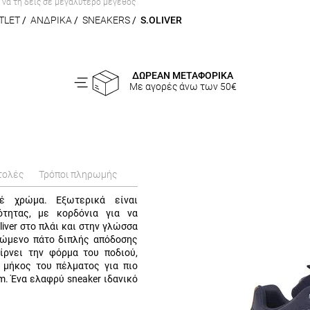
α να τη δεις σε μεγαλύτερο μέγεθος
TLET
/
ΑΝΔΡΙΚΑ
/
SNEAKERS
/
S.OLIVER
ΔΩΡΕΑΝ ΜΕΤΑΦΟΡΙΚΑ
Με αγορές άνω των 50€
τολές
Τρόποι πληρωμής
λέ χρώμα. Εξωτερικά είναι
ότητας, με κορδόνια για να
iver στο πλάι και στην γλώσσα
πώμενο πάτο διπλής απόδοσης
ίρνει την φόρμα του ποδιού,
 μήκος του πέλματος για πιο
m. Ένα ελαφρύ sneaker ιδανικό