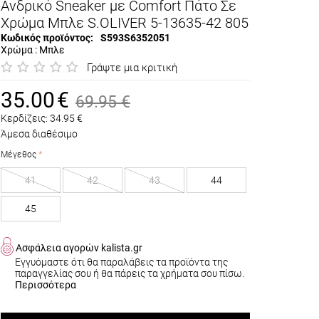
Ανδρικό Sneaker με Comfort Πάτο Σε
Χρώμα Μπλε S.OLIVER 5-13635-42 805
Κωδικός προϊόντος:
S593S6352051
Χρώμα : Μπλε
Γράψτε μια κριτική
35.00
€
69.95
€
Κερδίζεις:
34.95
€
Άμεσα διαθέσιμο
Μέγεθος
41
42
43
44
45
Ασφάλεια αγορών kalista.gr
Εγγυόμαστε ότι θα παραλάβεις τα προϊόντα της
παραγγελίας σου ή θα πάρεις τα χρήματα σου πίσω.
Περισσότερα