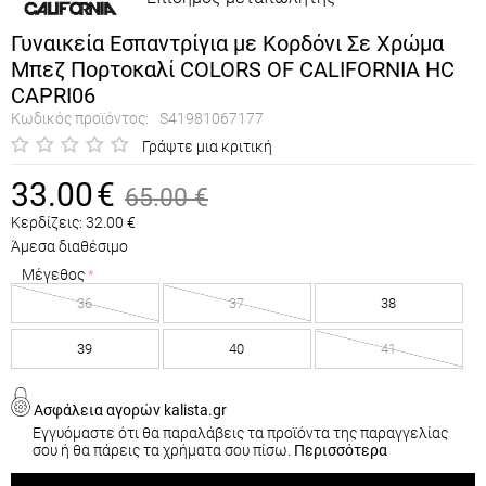
Γυναικεία Εσπαντρίγια με Κορδόνι Σε Χρώμα
Μπεζ Πορτοκαλί COLORS OF CALIFORNIA HC
CAPRI06
Κωδικός προϊόντος:
S41981067177
Γράψτε μια κριτική
33.00
€
65.00
€
Κερδίζεις:
32.00
€
Άμεσα διαθέσιμο
Μέγεθος
36
37
38
39
40
41
Ασφάλεια αγορών kalista.gr
Εγγυόμαστε ότι θα παραλάβεις τα προϊόντα της παραγγελίας
σου ή θα πάρεις τα χρήματα σου πίσω.
Περισσότερα