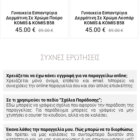
Γυναικεία Εσπαντρίγια
Γυναικεία Εσπαντρίγια
Δερμάτινη Σε Χρώμα Πούρο
Δερμάτινη Σε Χρώμα Λεοπάρ
KOMIS & KOMIS B58
KOMIS & KOMIS B58
45.00
€
45.00
€
89.00
€
89.00
€
ΣΥΧΝΈΣ ΕΡΩΤΉΣΕΙΣ
Χρειάζεται να έχω κάνει εγγραφή για να παραγγείλω online;
Χρειάζεται μόνο όνομα, επίθετο και email. Μπορείς να
συνεχίσεις την online παραγγελία σου και σαν απλός επισκέπτης.
Σε τι χρησιμεύει το πεδίο “Σχόλια Παράδοσης”;
Εδώ μπορείς να γράψεις σχόλια που αφορούν την παράδοση της
παραγγελίας. Για παράδειγμα μπορείς να γράψεις να μην
χτυπήσει ο courier το κουδούνι, αλλά να σε καλέσει.
Έκανα λάθος την παραγγελία μου. Πώς μπορώ να το διορθώσω;
Θα πρέπει να μας καλέσεις το συντομότερο δυνατόν στο
κατάστημα και να μας ενημερώσεις ή να επικοινωνήσεις μαζί