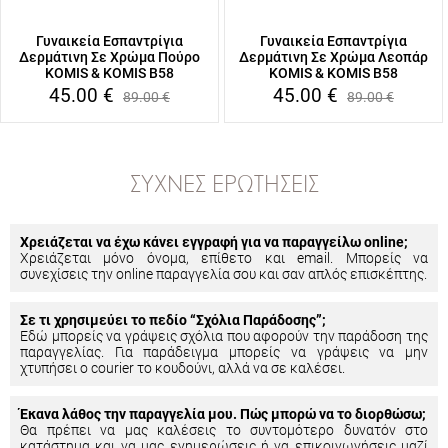
Γυναικεία Εσπαντρίγια
Γυναικεία Εσπαντρίγια
Δερμάτινη Σε Χρώμα Πούρο
Δερμάτινη Σε Χρώμα Λεοπάρ
KOMIS & KOMIS B58
KOMIS & KOMIS B58
45.00
€
45.00
€
89.00
€
89.00
€
ΣΥΧΝΈΣ ΕΡΩΤΉΣΕΙΣ
Χρειάζεται να έχω κάνει εγγραφή για να παραγγείλω online;
Χρειάζεται μόνο όνομα, επίθετο και email. Μπορείς να
συνεχίσεις την online παραγγελία σου και σαν απλός επισκέπτης.
Σε τι χρησιμεύει το πεδίο “Σχόλια Παράδοσης”;
Εδώ μπορείς να γράψεις σχόλια που αφορούν την παράδοση της
παραγγελίας. Για παράδειγμα μπορείς να γράψεις να μην
χτυπήσει ο courier το κουδούνι, αλλά να σε καλέσει.
Έκανα λάθος την παραγγελία μου. Πώς μπορώ να το διορθώσω;
Θα πρέπει να μας καλέσεις το συντομότερο δυνατόν στο
κατάστημα και να μας ενημερώσεις ή να επικοινωνήσεις μαζί