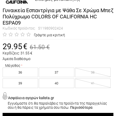
Γυναικεία Εσπαντρίγια με Ψάθα Σε Χρώμα Μπεζ
Πολύχρωμο COLORS OF CALIFORNIA HC
ESPA09
Κωδικός προϊόντος:
S11980902424
Γράψτε μια κριτική
29.95
€
61.50
€
Κερδίζεις:
31.55
€
Άμεσα διαθέσιμο
Μέγεθος
36
37
38
39
40
41
Ασφάλεια αγορών kalista.gr
Εγγυόμαστε ότι θα παραλάβεις τα προϊόντα της παραγγελίας
σου ή θα πάρεις τα χρήματα σου πίσω.
Περισσότερα