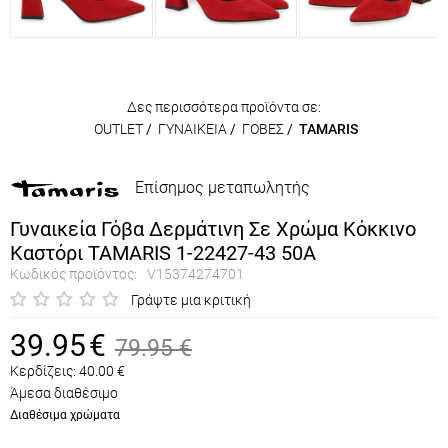
Δες περισσότερα προϊόντα σε:
OUTLET
/
ΓΥΝΑΙΚΕΙΑ
/
ΓΟΒΕΣ
/
TAMARIS
Επίσημος μεταπωλητής
Γυναικεία Γόβα Δερμάτινη Σε Χρώμα Κόκκινο
Καστόρι TAMARIS 1-22427-43 50A
Κωδικός προϊόντος:
V15374274701
Γράψτε μια κριτική
39.95
€
79.95
€
Κερδίζεις:
40.00
€
Άμεσα διαθέσιμο
Διαθέσιμα χρώματα