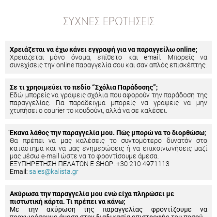
ΣΥΧΝΈΣ ΕΡΩΤΉΣΕΙΣ
Χρειάζεται να έχω κάνει εγγραφή για να παραγγείλω online;
Χρειάζεται μόνο όνομα, επίθετο και email. Μπορείς να
συνεχίσεις την online παραγγελία σου και σαν απλός επισκέπτης.
Σε τι χρησιμεύει το πεδίο “Σχόλια Παράδοσης”;
Εδώ μπορείς να γράψεις σχόλια που αφορούν την παράδοση της
παραγγελίας. Για παράδειγμα μπορείς να γράψεις να μην
χτυπήσει ο courier το κουδούνι, αλλά να σε καλέσει.
Έκανα λάθος την παραγγελία μου. Πώς μπορώ να το διορθώσω;
Θα πρέπει να μας καλέσεις το συντομότερο δυνατόν στο
κατάστημα και να μας ενημερώσεις ή να επικοινωνήσεις μαζί
μας μέσω e-mail ώστε να το φροντίσουμε άμεσα.
ΕΞΥΠΗΡΕΤΗΣΗ ΠΕΛΑΤΩΝ E-SHOP: +30 210 4971113
Email:
sales@kalista.gr
Ακύρωσα την παραγγελία μου ενώ είχα πληρώσει με
πιστωτική κάρτα. Τι πρέπει να κάνω;
Με την ακύρωση της παραγγελίας φροντίζουμε να