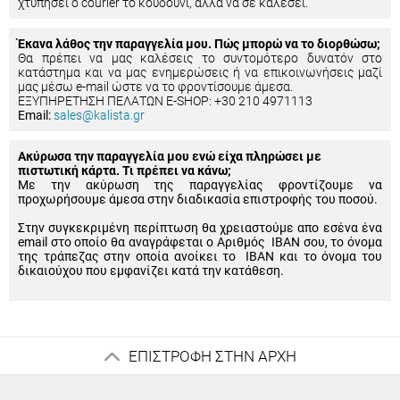
χτυπήσει ο courier το κουδούνι, αλλά να σε καλέσει.
Έκανα λάθος την παραγγελία μου. Πώς μπορώ να το διορθώσω;
Θα πρέπει να μας καλέσεις το συντομότερο δυνατόν στο
κατάστημα και να μας ενημερώσεις ή να επικοινωνήσεις μαζί
μας μέσω e-mail ώστε να το φροντίσουμε άμεσα.
ΕΞΥΠΗΡΕΤΗΣΗ ΠΕΛΑΤΩΝ E-SHOP: +30 210 4971113
Email:
sales@kalista.gr
Ακύρωσα την παραγγελία μου ενώ είχα πληρώσει με
πιστωτική κάρτα. Τι πρέπει να κάνω;
Με την ακύρωση της παραγγελίας φροντίζουμε να
προχωρήσουμε άμεσα στην διαδικασία επιστροφής του ποσού.
Στην συγκεκριμένη περίπτωση θα χρειαστούμε απο εσένα ένα
email στο οποίο θα αναγράφεται ο Αριθμός IBAN σου, το όνομα
της τράπεζας στην οποία ανοίκει το IBAN και το όνομα του
δικαιούχου που εμφανίζει κατά την κατάθεση.
ΕΠΙΣΤΡΟΦΗ ΣΤΗΝ ΑΡΧΗ