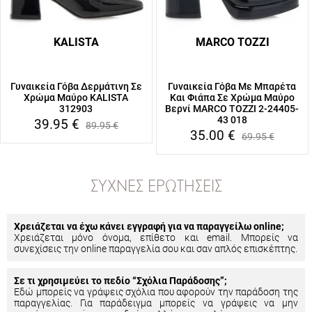
KALISTA
MARCO TOZZI
Γυναικεία Γόβα Δερμάτινη Σε
Γυναικεία Γόβα Με Μπαρέτα
Χρώμα Μαύρο KALISTA
Και Φιάπα Σε Χρώμα Μαύρο
312903
Βερνί MARCO TOZZI 2-24405-
43 018
39.95
€
89.95
€
35.00
€
69.95
€
ΣΥΧΝΈΣ ΕΡΩΤΉΣΕΙΣ
Χρειάζεται να έχω κάνει εγγραφή για να παραγγείλω online;
Χρειάζεται μόνο όνομα, επίθετο και email. Μπορείς να
συνεχίσεις την online παραγγελία σου και σαν απλός επισκέπτης.
Σε τι χρησιμεύει το πεδίο “Σχόλια Παράδοσης”;
Εδώ μπορείς να γράψεις σχόλια που αφορούν την παράδοση της
παραγγελίας. Για παράδειγμα μπορείς να γράψεις να μην