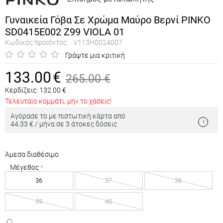
Γυναικεία Γόβα Σε Χρώμα Μαύρο Βερνί PINKO
SD0415E002 Z99 VIOLA 01
Κωδικός προϊόντος:
V113H0024007
Γράψτε μια κριτική
133.00
€
265.00
€
Κερδίζεις:
132.00
€
Τελευταίο κομμάτι, μην το χάσεις!
Αγόρασε το με πιστωτική κάρτα από
44.33 € / μήνα σε 3 άτοκες δόσεις
Άμεσα διαθέσιμο
Μέγεθος
36
37
38
39
40