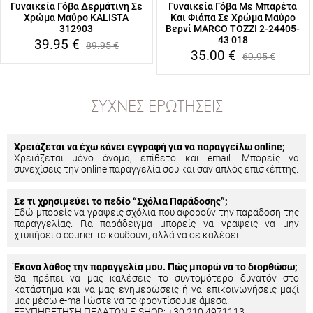
Γυναικεία Γόβα Δερμάτινη Σε
Γυναικεία Γόβα Με Μπαρέτα
Χρώμα Μαύρο KALISTA
Και Φιάπα Σε Χρώμα Μαύρο
312903
Βερνί MARCO TOZZI 2-24405-
43 018
39.95
€
89.95
€
35.00
€
69.95
€
ΣΥΧΝΈΣ ΕΡΩΤΉΣΕΙΣ
Χρειάζεται να έχω κάνει εγγραφή για να παραγγείλω online;
Χρειάζεται μόνο όνομα, επίθετο και email. Μπορείς να
συνεχίσεις την online παραγγελία σου και σαν απλός επισκέπτης.
Σε τι χρησιμεύει το πεδίο “Σχόλια Παράδοσης”;
Εδώ μπορείς να γράψεις σχόλια που αφορούν την παράδοση της
παραγγελίας. Για παράδειγμα μπορείς να γράψεις να μην
χτυπήσει ο courier το κουδούνι, αλλά να σε καλέσει.
Έκανα λάθος την παραγγελία μου. Πώς μπορώ να το διορθώσω;
Θα πρέπει να μας καλέσεις το συντομότερο δυνατόν στο
κατάστημα και να μας ενημερώσεις ή να επικοινωνήσεις μαζί
μας μέσω e-mail ώστε να το φροντίσουμε άμεσα.
ΕΞΥΠΗΡΕΤΗΣΗ ΠΕΛΑΤΩΝ E-SHOP: +30 210 4971113