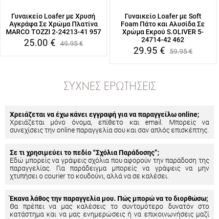
Γυναικείο Loafer με Χρυσή
Γυναικείο Loafer με Soft
Αγκράφα Σε Χρώμα Πλατίνα
Foam Πάτο και Αλυσίδα Σε
MARCO TOZZI 2-24213-41 957
Χρώμα Εκρού S.OLIVER 5-
24714-42 462
25.00
€
49.95
€
29.95
€
59.95
€
ΣΥΧΝΈΣ ΕΡΩΤΉΣΕΙΣ
Χρειάζεται να έχω κάνει εγγραφή για να παραγγείλω online;
Χρειάζεται μόνο όνομα, επίθετο και email. Μπορείς να
συνεχίσεις την online παραγγελία σου και σαν απλός επισκέπτης.
Σε τι χρησιμεύει το πεδίο “Σχόλια Παράδοσης”;
Εδώ μπορείς να γράψεις σχόλια που αφορούν την παράδοση της
παραγγελίας. Για παράδειγμα μπορείς να γράψεις να μην
χτυπήσει ο courier το κουδούνι, αλλά να σε καλέσει.
Έκανα λάθος την παραγγελία μου. Πώς μπορώ να το διορθώσω;
Θα πρέπει να μας καλέσεις το συντομότερο δυνατόν στο
κατάστημα και να μας ενημερώσεις ή να επικοινωνήσεις μαζί