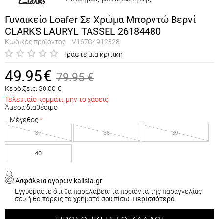
Γυναικείο Loafer Σε Χρώμα Μπορντώ Βερνί
CLARKS LAURYL TASSEL 26184480
Κωδικός προϊόντος:
V167Q4912828
Γράψτε μια κριτική
49.95
€
79.95
€
Κερδίζεις:
30.00
€
Τελευταίο κομμάτι, μην το χάσεις!
Άμεσα διαθέσιμο
Μέγεθος
37
38
39
40
Ασφάλεια αγορών kalista.gr
Εγγυόμαστε ότι θα παραλάβεις τα προϊόντα της παραγγελίας
σου ή θα πάρεις τα χρήματα σου πίσω.
Περισσότερα