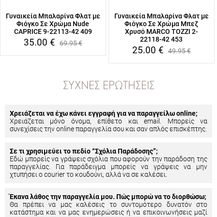
Γυναικεία Μπαλαρίνα Φλατ με
Γυναικεία Μπαλαρίνα Φλατ με
Φιόγκο Σε Χρώμα Nude
Φιόγκο Σε Χρώμα Μπεζ
CAPRICE 9-22113-42 409
Χρυσό MARCO TOZZI 2-
22118-42 453
35.00
€
69.95
€
25.00
€
49.95
€
ΣΥΧΝΈΣ ΕΡΩΤΉΣΕΙΣ
Χρειάζεται να έχω κάνει εγγραφή για να παραγγείλω online;
Χρειάζεται μόνο όνομα, επίθετο και email. Μπορείς να
συνεχίσεις την online παραγγελία σου και σαν απλός επισκέπτης.
Σε τι χρησιμεύει το πεδίο “Σχόλια Παράδοσης”;
Εδώ μπορείς να γράψεις σχόλια που αφορούν την παράδοση της
παραγγελίας. Για παράδειγμα μπορείς να γράψεις να μην
χτυπήσει ο courier το κουδούνι, αλλά να σε καλέσει.
Έκανα λάθος την παραγγελία μου. Πώς μπορώ να το διορθώσω;
Θα πρέπει να μας καλέσεις το συντομότερο δυνατόν στο
κατάστημα και να μας ενημερώσεις ή να επικοινωνήσεις μαζί