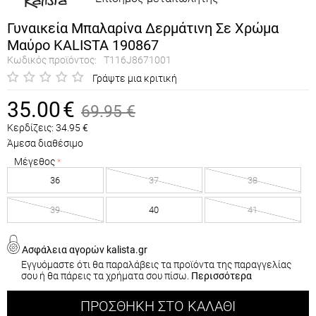
Γυναικεία Μπαλαρίνα Δερμάτινη Σε Χρώμα
Μαύρο KALISTA 190867
Κωδικός προϊόντος:
T116J8671001
Γράψτε μια κριτική
35.00
€
69.95
€
Κερδίζεις:
34.95
€
Άμεσα διαθέσιμο
Μέγεθος
36
37
38
39
40
41
Ασφάλεια αγορών kalista.gr
Εγγυόμαστε ότι θα παραλάβεις τα προϊόντα της παραγγελίας
σου ή θα πάρεις τα χρήματα σου πίσω.
Περισσότερα
ΠΡΟΣΘΉΚΗ ΣΤΟ ΚΑΛΆΘΙ