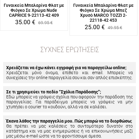
Γυναικεία Μπαλαρίνα Φλατ με
Γυναικεία Μπαλαρίνα Φλατ με
Φιόγκο Σε Χρώμα Nude
Φιόγκο Σε Χρώμα Μπεζ
CAPRICE 9-22113-42 409
Χρυσό MARCO TOZZI 2-
22118-42 453
35.00
€
69.95
€
25.00
€
49.95
€
ΣΥΧΝΈΣ ΕΡΩΤΉΣΕΙΣ
Χρειάζεται να έχω κάνει εγγραφή για να παραγγείλω online;
Χρειάζεται μόνο όνομα, επίθετο και email. Μπορείς να
συνεχίσεις την online παραγγελία σου και σαν απλός επισκέπτης.
Σε τι χρησιμεύει το πεδίο “Σχόλια Παράδοσης”;
Εδώ μπορείς να γράψεις σχόλια που αφορούν την παράδοση της
παραγγελίας. Για παράδειγμα μπορείς να γράψεις να μην
χτυπήσει ο courier το κουδούνι, αλλά να σε καλέσει.
Έκανα λάθος την παραγγελία μου. Πώς μπορώ να το διορθώσω;
Θα πρέπει να μας καλέσεις το συντομότερο δυνατόν στο
κατάστημα και να μας ενημερώσεις ή να επικοινωνήσεις μαζί
μας μέσω e-mail ώστε να το φροντίσουμε άμεσα.