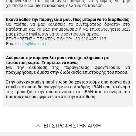
παραγγελίας. Για παράδειγμα μπορείς να γράψεις να μην
χτυπήσει ο courier το κουδούνι, αλλά να σε καλέσει.
Έκανα λάθος την παραγγελία μου. Πώς μπορώ να το διορθώσω;
Θα πρέπει να μας καλέσεις το συντομότερο δυνατόν στο
κατάστημα και να μας ενημερώσεις ή να επικοινωνήσεις μαζί
μας μέσω e-mail ώστε να το φροντίσουμε άμεσα.
ΕΞΥΠΗΡΕΤΗΣΗ ΠΕΛΑΤΩΝ E-SHOP: +30 210 4971113
Email:
sales@kalista.gr
Ακύρωσα την παραγγελία μου ενώ είχα πληρώσει με
πιστωτική κάρτα. Τι πρέπει να κάνω;
Με την ακύρωση της παραγγελίας φροντίζουμε να
προχωρήσουμε άμεσα στην διαδικασία επιστροφής του ποσού.
Στην συγκεκριμένη περίπτωση θα χρειαστούμε απο εσένα ένα
email στο οποίο θα αναγράφεται ο Αριθμός IBAN σου, το όνομα
της τράπεζας στην οποία ανοίκει το IBAN και το όνομα του
δικαιούχου που εμφανίζει κατά την κατάθεση.
ΕΠΙΣΤΡΟΦΗ ΣΤΗΝ ΑΡΧΗ