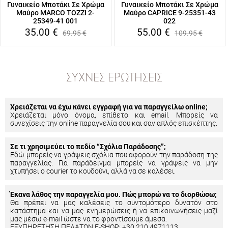
Γυναικείο Μποτάκι Σε Χρώμα
Γυναικείο Μποτάκι Σε Χρώμα
Μαύρο MARCO TOZZI 2-
Μαύρο CAPRICE 9-25351-43
25349-41 001
022
35.00
€
55.00
€
69.95
€
109.95
€
ΣΥΧΝΈΣ ΕΡΩΤΉΣΕΙΣ
Χρειάζεται να έχω κάνει εγγραφή για να παραγγείλω online;
Χρειάζεται μόνο όνομα, επίθετο και email. Μπορείς να
συνεχίσεις την online παραγγελία σου και σαν απλός επισκέπτης.
Σε τι χρησιμεύει το πεδίο “Σχόλια Παράδοσης”;
Εδώ μπορείς να γράψεις σχόλια που αφορούν την παράδοση της
παραγγελίας. Για παράδειγμα μπορείς να γράψεις να μην
χτυπήσει ο courier το κουδούνι, αλλά να σε καλέσει.
Έκανα λάθος την παραγγελία μου. Πώς μπορώ να το διορθώσω;
Θα πρέπει να μας καλέσεις το συντομότερο δυνατόν στο
κατάστημα και να μας ενημερώσεις ή να επικοινωνήσεις μαζί
μας μέσω e-mail ώστε να το φροντίσουμε άμεσα.
ΕΞΥΠΗΡΕΤΗΣΗ ΠΕΛΑΤΩΝ E-SHOP: +30 210 4971113