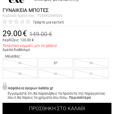
ΓΥΝΑΙΚΕΙΑ ΜΠΟΤΕΣ
Κωδικός προϊόντος:
F254R2046004
Γράψτε μια κριτική
29.00
€
149.00
€
Κερδίζεις:
120.00
€
Τελευταίο κομμάτι, μην το χάσεις!
Άμεσα διαθέσιμο
Μέγεθος
36
37
38
39
40
41
Ασφάλεια αγορών kalista.gr
Εγγυόμαστε ότι θα παραλάβεις τα προϊόντα της παραγγελίας
σου ή θα πάρεις τα χρήματα σου πίσω.
Περισσότερα
ΠΡΟΣΘΉΚΗ ΣΤΟ ΚΑΛΆΘΙ