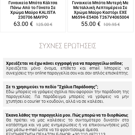
Γυναικεία Μπότα Κάλτσα
Γυναικεία Μπότα Μυτερή Με
Πάνω Από το Γόνατο Σε
Μεταλλική Λεπτομέρεια Σε
Χρώμα Μαύρο KALISTA
Χρώμα Μαύρο Καστόρι EXE
230706 ΜΑΥΡΟ
M6594-E5406 T267V4065004
63.00
€
55.00
€
125.00
€
109.95
€
ΣΥΧΝΈΣ ΕΡΩΤΉΣΕΙΣ
Χρειάζεται να έχω κάνει εγγραφή για να παραγγείλω online;
Χρειάζεται μόνο όνομα, επίθετο και email. Μπορείς να
συνεχίσεις την online παραγγελία σου και σαν απλός επισκέπτης.
Σε τι χρησιμεύει το πεδίο “Σχόλια Παράδοσης”;
Εδώ μπορείς να γράψεις σχόλια που αφορούν την παράδοση της
παραγγελίας. Για παράδειγμα μπορείς να γράψεις να μην
χτυπήσει ο courier το κουδούνι, αλλά να σε καλέσει.
Έκανα λάθος την παραγγελία μου. Πώς μπορώ να το διορθώσω;
Θα πρέπει να μας καλέσεις το συντομότερο δυνατόν στο
κατάστημα και να μας ενημερώσεις ή να επικοινωνήσεις μαζί
μας μέσω e-mail ώστε να το φροντίσουμε άμεσα.
ΕΞΥΠΗΡΕΤΗΣΗ ΠΕΛΑΤΩΝ E-SHOP: +30 210 4971113