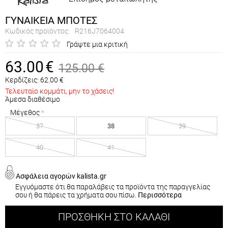
ΓΥΝΑΙΚΕΙΑ ΜΠΟΤΕΣ
Κωδικός προϊόντος:
R216J7064004
Γράψτε μια κριτική
63.00
€
125.00
€
Κερδίζεις:
62.00
€
Τελευταίο κομμάτι, μην το χάσεις!
Άμεσα διαθέσιμο
Μέγεθος
37
38
39
40
41
Ασφάλεια αγορών kalista.gr
Εγγυόμαστε ότι θα παραλάβεις τα προϊόντα της παραγγελίας
σου ή θα πάρεις τα χρήματα σου πίσω.
Περισσότερα
ΠΡΟΣΘΉΚΗ ΣΤΟ ΚΑΛΆΘΙ