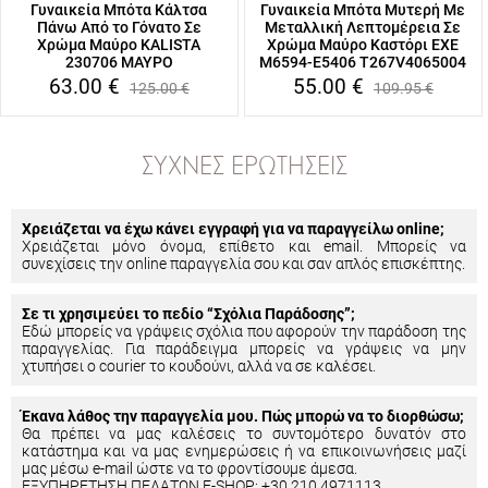
Γυναικεία Μπότα Κάλτσα
Γυναικεία Μπότα Μυτερή Με
Πάνω Από το Γόνατο Σε
Μεταλλική Λεπτομέρεια Σε
Χρώμα Μαύρο KALISTA
Χρώμα Μαύρο Καστόρι EXE
230706 ΜΑΥΡΟ
M6594-E5406 T267V4065004
63.00
€
55.00
€
125.00
€
109.95
€
ΣΥΧΝΈΣ ΕΡΩΤΉΣΕΙΣ
Χρειάζεται να έχω κάνει εγγραφή για να παραγγείλω online;
Χρειάζεται μόνο όνομα, επίθετο και email. Μπορείς να
συνεχίσεις την online παραγγελία σου και σαν απλός επισκέπτης.
Σε τι χρησιμεύει το πεδίο “Σχόλια Παράδοσης”;
Εδώ μπορείς να γράψεις σχόλια που αφορούν την παράδοση της
παραγγελίας. Για παράδειγμα μπορείς να γράψεις να μην
χτυπήσει ο courier το κουδούνι, αλλά να σε καλέσει.
Έκανα λάθος την παραγγελία μου. Πώς μπορώ να το διορθώσω;
Θα πρέπει να μας καλέσεις το συντομότερο δυνατόν στο
κατάστημα και να μας ενημερώσεις ή να επικοινωνήσεις μαζί
μας μέσω e-mail ώστε να το φροντίσουμε άμεσα.
ΕΞΥΠΗΡΕΤΗΣΗ ΠΕΛΑΤΩΝ E-SHOP: +30 210 4971113