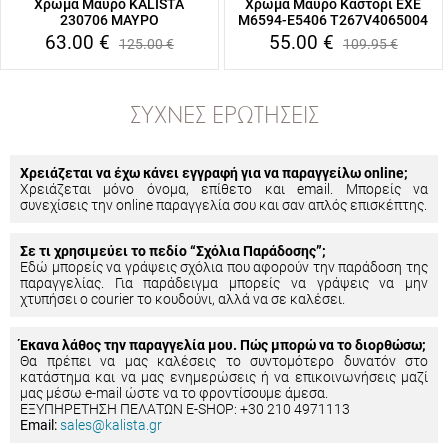
Χρώμα Μαύρο KALISTA
Χρώμα Μαύρο Καστόρι EXE
230706 ΜΑΥΡΟ
M6594-E5406 T267V4065004
63.00
€
55.00
€
125.00
€
109.95
€
ΣΥΧΝΈΣ ΕΡΩΤΉΣΕΙΣ
Χρειάζεται να έχω κάνει εγγραφή για να παραγγείλω online;
Χρειάζεται μόνο όνομα, επίθετο και email. Μπορείς να
συνεχίσεις την online παραγγελία σου και σαν απλός επισκέπτης.
Σε τι χρησιμεύει το πεδίο “Σχόλια Παράδοσης”;
Εδώ μπορείς να γράψεις σχόλια που αφορούν την παράδοση της
παραγγελίας. Για παράδειγμα μπορείς να γράψεις να μην
χτυπήσει ο courier το κουδούνι, αλλά να σε καλέσει.
Έκανα λάθος την παραγγελία μου. Πώς μπορώ να το διορθώσω;
Θα πρέπει να μας καλέσεις το συντομότερο δυνατόν στο
κατάστημα και να μας ενημερώσεις ή να επικοινωνήσεις μαζί
μας μέσω e-mail ώστε να το φροντίσουμε άμεσα.
ΕΞΥΠΗΡΕΤΗΣΗ ΠΕΛΑΤΩΝ E-SHOP: +30 210 4971113
Email:
sales@kalista.gr