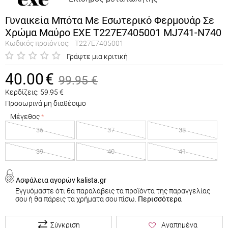
Γυναικεία Μπότα Με Εσωτερικό Φερμουάρ Σε
Χρώμα Μαύρο EXE T227E7405001 MJ741-N740
Κωδικός προϊόντος:
T227E7405001
Γράψτε μια κριτική
40.00
€
99.95
€
Κερδίζεις:
59.95
€
Προσωρινά μη διαθέσιμο
Μέγεθος
36
37
38
39
40
41
Ασφάλεια αγορών kalista.gr
Εγγυόμαστε ότι θα παραλάβεις τα προϊόντα της παραγγελίας
σου ή θα πάρεις τα χρήματα σου πίσω.
Περισσότερα
Σύγκριση
Αγαπημένα