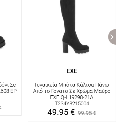
EXE
όνι Σε
Γυναικεία Μπότα Κάλτσα Πάνω
Γυν
608 EP
Από το Γόνατο Σε Χρώμα Μαύρο
Χρ
EXE Q-L19298-21A
0
T234Y8215004
€
49.95
€
99.95
€