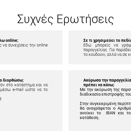
Συχνές Ερωτήσεις
λω online;
Σε τι χρησιμεύει το πεδ
 να συνεχίσεις την online
Εδώ μπορείς να γράψ
παραγγελίας. Για παράδει
το κουδούνι, αλλά να σε κ
το διορθώσω;
Ακύρωσα την παραγγελία 
τόν στο κατάστημα και να
πρέπει να κάνω;
 μέσω e-mail ώστε να το
Με την ακύρωση της παρα
διαδικασία επιστροφής το
3
Στην συγκεκριμένη περίπτ
θα αναγράφεται ο Αριθμ
ανοίκει το IBAN και το
κατάθεση.