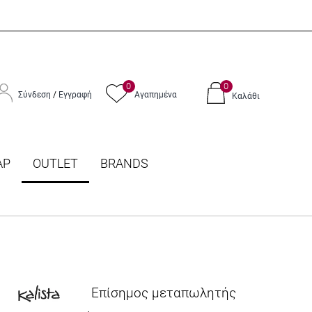
0
0
Σύνδεση
/
Εγγραφή
Αγαπημένα
Καλάθι
ΑΡ
OUTLET
BRANDS
Επίσημος μεταπωλητής