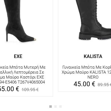
EXE
KALISTA
ικεία Μπότα Μυτερή Με
Γυναικεία Μπότα Με Κορδ
αλλική Λεπτομέρεια Σε
Χρώμα Μαύρο KALISTA 12
μα Μαύρο Καστόρι EXE
NERO
94-E5406 T267V4065004
45.00
€
89.95
55.00
€
109.95
€