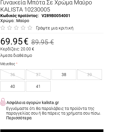
Γυναικεία Μπότα Σε Χρώμα Μαύρο
KALISTA 10230005
Κωδικός προϊόντος:
V289B0054001
Χρώμα : Μαύρο
Γράψτε μια κριτική
69.95
€
89.95
€
Κερδίζεις:
20.00
€
Άμεσα διαθέσιμο
Μέγεθος
36
37
38
39
40
41
Ασφάλεια αγορών kalista.gr
Εγγυόμαστε ότι θα παραλάβεις τα προϊόντα της
παραγγελίας σου ή θα πάρεις τα χρήματα σου πίσω.
Περισσότερα