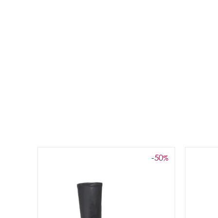
-50
%