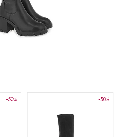
-50
-50
%
%