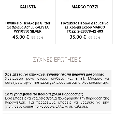
KALISTA
MARCO TOZZI
Γυναικείο Πέδιλο με Glitter
Γυναικείο Πέδιλο Δερμάτινο
Σε Χρώμα Ασημί KALISTA
Σε Χρώμα Εκρού MARCO
WS10550 SILVER
TOZZI 2-28378-42 403
45.00
€
35.00
€
89.95
€
69.95
€
ΣΥΧΝΈΣ ΕΡΩΤΉΣΕΙΣ
Χρειάζεται να έχω κάνει εγγραφή για να παραγγείλω online;
Χρειάζεται μόνο όνομα, επίθετο και email. Μπορείς να
συνεχίσεις την online παραγγελία σου και σαν απλός επισκέπτης.
Σε τι χρησιμεύει το πεδίο “Σχόλια Παράδοσης”;
Εδώ μπορείς να γράψεις σχόλια που αφορούν την παράδοση της
παραγγελίας. Για παράδειγμα μπορείς να γράψεις να μην
χτυπήσει ο courier το κουδούνι, αλλά να σε καλέσει.