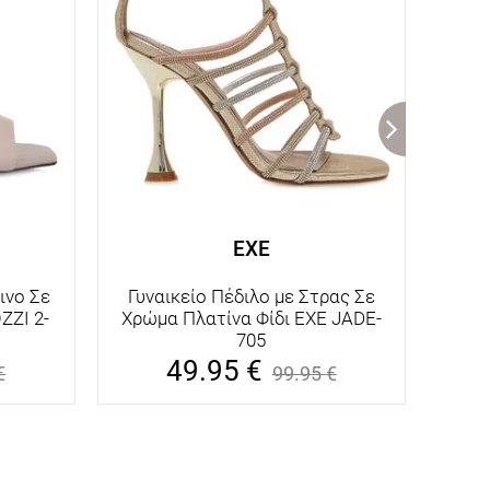
EXE
ινο Σε
Γυναικείο Πέδιλο με Στρας Σε
Γυ
ZI 2-
Χρώμα Πλατίνα Φίδι EXE JADE-
Τακο
705
49.95
€
€
99.95
€