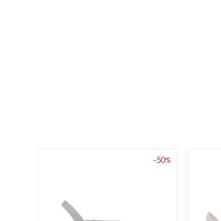
-50
%