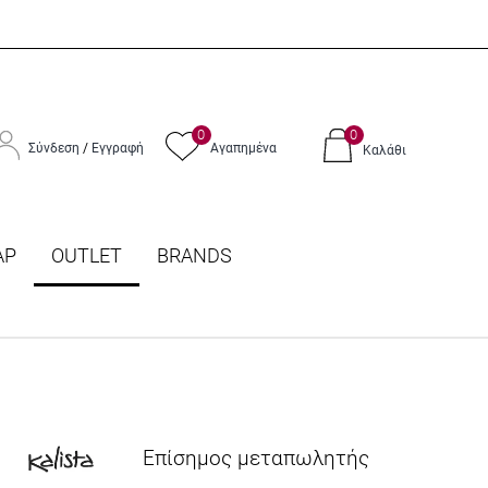
0
0
Σύνδεση
/
Εγγραφή
Αγαπημένα
Καλάθι
ΑΡ
OUTLET
BRANDS
Επίσημος μεταπωλητής