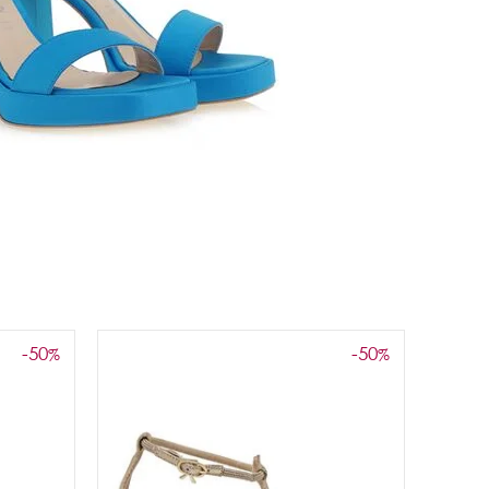
-50
-50
%
%