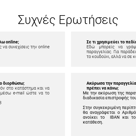
Συχνές Ερωτήσεις
λω online;
Σε τι χρησιμεύει το πεδ
 να συνεχίσεις την online
Εδώ μπορείς να γράψ
παραγγελίας. Για παράδει
το κουδούνι, αλλά να σε κ
το διορθώσω;
Ακύρωσα την παραγγελία 
τόν στο κατάστημα και να
πρέπει να κάνω;
 μέσω e-mail ώστε να το
Με την ακύρωση της παρα
διαδικασία επιστροφής το
3
Στην συγκεκριμένη περίπτ
θα αναγράφεται ο Αριθμ
ανοίκει το IBAN και το
κατάθεση.