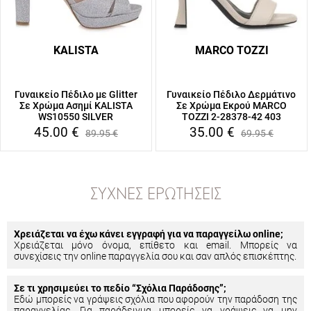
KALISTA
MARCO TOZZI
Γυναικείο Πέδιλο με Glitter
Γυναικείο Πέδιλο Δερμάτινο
Σε Χρώμα Ασημί KALISTA
Σε Χρώμα Εκρού MARCO
WS10550 SILVER
TOZZI 2-28378-42 403
45.00
€
35.00
€
89.95
€
69.95
€
ΣΥΧΝΈΣ ΕΡΩΤΉΣΕΙΣ
Χρειάζεται να έχω κάνει εγγραφή για να παραγγείλω online;
Χρειάζεται μόνο όνομα, επίθετο και email. Μπορείς να
συνεχίσεις την online παραγγελία σου και σαν απλός επισκέπτης.
Σε τι χρησιμεύει το πεδίο “Σχόλια Παράδοσης”;
Εδώ μπορείς να γράψεις σχόλια που αφορούν την παράδοση της
παραγγελίας. Για παράδειγμα μπορείς να γράψεις να μην