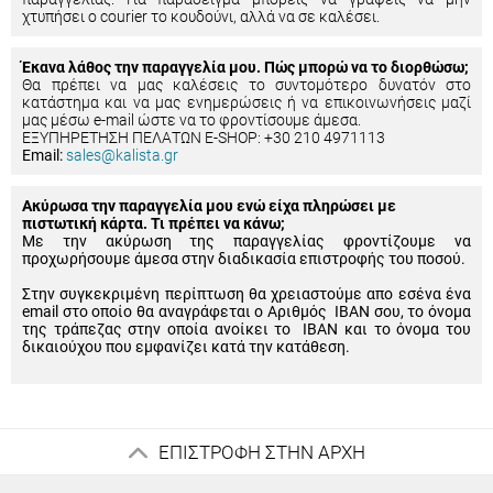
χτυπήσει ο courier το κουδούνι, αλλά να σε καλέσει.
Έκανα λάθος την παραγγελία μου. Πώς μπορώ να το διορθώσω;
Θα πρέπει να μας καλέσεις το συντομότερο δυνατόν στο
κατάστημα και να μας ενημερώσεις ή να επικοινωνήσεις μαζί
μας μέσω e-mail ώστε να το φροντίσουμε άμεσα.
ΕΞΥΠΗΡΕΤΗΣΗ ΠΕΛΑΤΩΝ E-SHOP: +30 210 4971113
Email:
sales@kalista.gr
Ακύρωσα την παραγγελία μου ενώ είχα πληρώσει με
πιστωτική κάρτα. Τι πρέπει να κάνω;
Με την ακύρωση της παραγγελίας φροντίζουμε να
προχωρήσουμε άμεσα στην διαδικασία επιστροφής του ποσού.
Στην συγκεκριμένη περίπτωση θα χρειαστούμε απο εσένα ένα
email στο οποίο θα αναγράφεται ο Αριθμός IBAN σου, το όνομα
της τράπεζας στην οποία ανοίκει το IBAN και το όνομα του
δικαιούχου που εμφανίζει κατά την κατάθεση.
ΕΠΙΣΤΡΟΦΗ ΣΤΗΝ ΑΡΧΗ