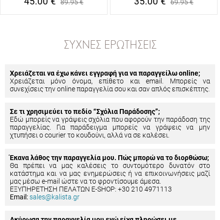
45.00
€
35.00
€
89.95
€
69.95
€
ΣΥΧΝΈΣ ΕΡΩΤΉΣΕΙΣ
Χρειάζεται να έχω κάνει εγγραφή για να παραγγείλω online;
Χρειάζεται μόνο όνομα, επίθετο και email. Μπορείς να
συνεχίσεις την online παραγγελία σου και σαν απλός επισκέπτης.
Σε τι χρησιμεύει το πεδίο “Σχόλια Παράδοσης”;
Εδώ μπορείς να γράψεις σχόλια που αφορούν την παράδοση της
παραγγελίας. Για παράδειγμα μπορείς να γράψεις να μην
χτυπήσει ο courier το κουδούνι, αλλά να σε καλέσει.
Έκανα λάθος την παραγγελία μου. Πώς μπορώ να το διορθώσω;
Θα πρέπει να μας καλέσεις το συντομότερο δυνατόν στο
κατάστημα και να μας ενημερώσεις ή να επικοινωνήσεις μαζί
μας μέσω e-mail ώστε να το φροντίσουμε άμεσα.
ΕΞΥΠΗΡΕΤΗΣΗ ΠΕΛΑΤΩΝ E-SHOP: +30 210 4971113
Email:
sales@kalista.gr
Ακύρωσα την παραγγελία μου ενώ είχα πληρώσει με