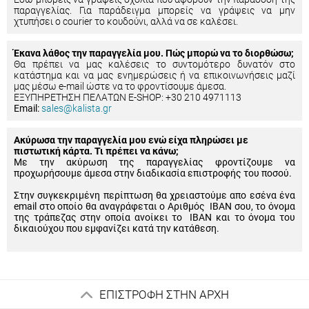
παραγγελίας. Για παράδειγμα μπορείς να γράψεις να μην
χτυπήσει ο courier το κουδούνι, αλλά να σε καλέσει.
Έκανα λάθος την παραγγελία μου. Πώς μπορώ να το διορθώσω;
Θα πρέπει να μας καλέσεις το συντομότερο δυνατόν στο
κατάστημα και να μας ενημερώσεις ή να επικοινωνήσεις μαζί
μας μέσω e-mail ώστε να το φροντίσουμε άμεσα.
ΕΞΥΠΗΡΕΤΗΣΗ ΠΕΛΑΤΩΝ E-SHOP: +30 210 4971113
Email:
sales@kalista.gr
Ακύρωσα την παραγγελία μου ενώ είχα πληρώσει με
πιστωτική κάρτα. Τι πρέπει να κάνω;
Με την ακύρωση της παραγγελίας φροντίζουμε να
προχωρήσουμε άμεσα στην διαδικασία επιστροφής του ποσού.
Στην συγκεκριμένη περίπτωση θα χρειαστούμε απο εσένα ένα
email στο οποίο θα αναγράφεται ο Αριθμός IBAN σου, το όνομα
της τράπεζας στην οποία ανοίκει το IBAN και το όνομα του
δικαιούχου που εμφανίζει κατά την κατάθεση.
ΕΠΙΣΤΡΟΦΗ ΣΤΗΝ ΑΡΧΗ