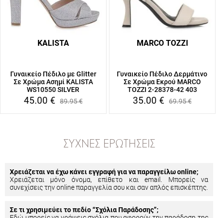
KALISTA
MARCO TOZZI
Γυναικείο Πέδιλο με Glitter
Γυναικείο Πέδιλο Δερμάτινο
Σε Χρώμα Ασημί KALISTA
Σε Χρώμα Εκρού MARCO
WS10550 SILVER
TOZZI 2-28378-42 403
45.00
€
35.00
€
89.95
€
69.95
€
ΣΥΧΝΈΣ ΕΡΩΤΉΣΕΙΣ
Χρειάζεται να έχω κάνει εγγραφή για να παραγγείλω online;
Χρειάζεται μόνο όνομα, επίθετο και email. Μπορείς να
συνεχίσεις την online παραγγελία σου και σαν απλός επισκέπτης.
Σε τι χρησιμεύει το πεδίο “Σχόλια Παράδοσης”;
Εδώ μπορείς να γράψεις σχόλια που αφορούν την παράδοση της