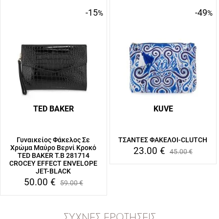
-15
-49
%
%
TED BAKER
KUVE
Γυναικείος Φάκελος Σε
ΤΣΑΝΤΕΣ ΦΑΚΕΛΟΙ-CLUTCH
Χρώμα Μαύρο Βερνί Κροκό
23.00
€
45.00
€
TED BAKER T.B 281714
CROCEY EFFECT ENVELOPE
JET-BLACK
50.00
€
59.00
€
ΣΥΧΝΈΣ ΕΡΩΤΉΣΕΙΣ