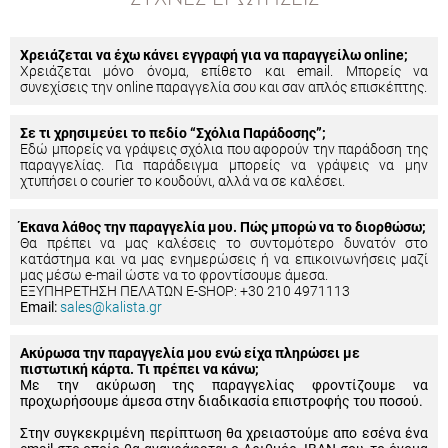
Χρειάζεται να έχω κάνει εγγραφή για να παραγγείλω online;
Χρειάζεται μόνο όνομα, επίθετο και email. Μπορείς να
συνεχίσεις την online παραγγελία σου και σαν απλός επισκέπτης.
Σε τι χρησιμεύει το πεδίο “Σχόλια Παράδοσης”;
Εδώ μπορείς να γράψεις σχόλια που αφορούν την παράδοση της
παραγγελίας. Για παράδειγμα μπορείς να γράψεις να μην
χτυπήσει ο courier το κουδούνι, αλλά να σε καλέσει.
Έκανα λάθος την παραγγελία μου. Πώς μπορώ να το διορθώσω;
Θα πρέπει να μας καλέσεις το συντομότερο δυνατόν στο
κατάστημα και να μας ενημερώσεις ή να επικοινωνήσεις μαζί
μας μέσω e-mail ώστε να το φροντίσουμε άμεσα.
ΕΞΥΠΗΡΕΤΗΣΗ ΠΕΛΑΤΩΝ E-SHOP: +30 210 4971113
Email:
sales@kalista.gr
Ακύρωσα την παραγγελία μου ενώ είχα πληρώσει με
πιστωτική κάρτα. Τι πρέπει να κάνω;
Με την ακύρωση της παραγγελίας φροντίζουμε να
προχωρήσουμε άμεσα στην διαδικασία επιστροφής του ποσού.
Στην συγκεκριμένη περίπτωση θα χρειαστούμε απο εσένα ένα