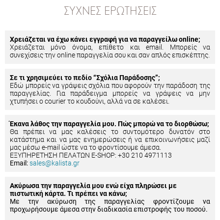
ΣΥΧΝΈΣ ΕΡΩΤΉΣΕΙΣ
Χρειάζεται να έχω κάνει εγγραφή για να παραγγείλω online;
Χρειάζεται μόνο όνομα, επίθετο και email. Μπορείς να
συνεχίσεις την online παραγγελία σου και σαν απλός επισκέπτης.
Σε τι χρησιμεύει το πεδίο “Σχόλια Παράδοσης”;
Εδώ μπορείς να γράψεις σχόλια που αφορούν την παράδοση της
παραγγελίας. Για παράδειγμα μπορείς να γράψεις να μην
χτυπήσει ο courier το κουδούνι, αλλά να σε καλέσει.
Έκανα λάθος την παραγγελία μου. Πώς μπορώ να το διορθώσω;
Θα πρέπει να μας καλέσεις το συντομότερο δυνατόν στο
κατάστημα και να μας ενημερώσεις ή να επικοινωνήσεις μαζί
μας μέσω e-mail ώστε να το φροντίσουμε άμεσα.
ΕΞΥΠΗΡΕΤΗΣΗ ΠΕΛΑΤΩΝ E-SHOP: +30 210 4971113
Email:
sales@kalista.gr
Ακύρωσα την παραγγελία μου ενώ είχα πληρώσει με
πιστωτική κάρτα. Τι πρέπει να κάνω;
Με την ακύρωση της παραγγελίας φροντίζουμε να
προχωρήσουμε άμεσα στην διαδικασία επιστροφής του ποσού.