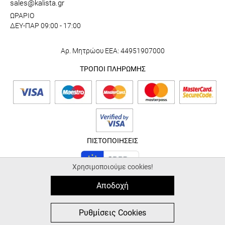
sales@kalista.gr
ΩΡΑΡΙΟ
ΔΕΥ-ΠΑΡ 09:00 - 17:00
Αρ. Μητρώου ΕΕΑ: 44951907000
ΤΡΟΠΟΙ ΠΛΗΡΩΜΗΣ
ΠΙΣΤΟΠΟΙΗΣΕΙΣ
Χρησιμοποιούμε cookies!
Αποδοχή
© 2026 kalista.gr |
ALL-IN-ONE eCommerce Business Development by
Plushost.gr
0
0
Ρυθμίσεις Cookies
MΕΝΟΥ
ΦΙΛΤΡΑ
ΑΝΑΖΗΤΗΣΗ
ΑΓΑΠΗΜΕΝΑ
ΚΑΛΑΘΙ