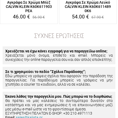
Αγκράφα Σε Χρώμα Μπεζ
Αγκράφα Σε Χρώμα Λευκό
CALVIN KLEIN K60K611903
CALVIN KLEIN K60K611489
PEA
0K6
46.00
€
54.00
€
56.90
€
67.90
€
ΣΥΧΝΈΣ ΕΡΩΤΉΣΕΙΣ
Χρειάζεται να έχω κάνει εγγραφή για να παραγγείλω online;
Χρειάζεται μόνο όνομα, επίθετο και email. Μπορείς να
συνεχίσεις την online παραγγελία σου και σαν απλός επισκέπτης.
Σε τι χρησιμεύει το πεδίο “Σχόλια Παράδοσης”;
Εδώ μπορείς να γράψεις σχόλια που αφορούν την παράδοση της
παραγγελίας. Για παράδειγμα μπορείς να γράψεις να μην
χτυπήσει ο courier το κουδούνι, αλλά να σε καλέσει.
Έκανα λάθος την παραγγελία μου. Πώς μπορώ να το διορθώσω;
Θα πρέπει να μας καλέσεις το συντομότερο δυνατόν στο
κατάστημα και να μας ενημερώσεις ή να επικοινωνήσεις μαζί
μας μέσω e-mail ώστε να το φροντίσουμε άμεσα.
ΕΞΥΠΗΡΕΤΗΣΗ ΠΕΛΑΤΩΝ E-SHOP: +30 210 4971113
Email:
sales@kalista.gr