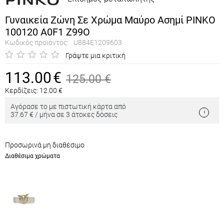
Γυναικεία Ζώνη Σε Χρώμα Μαύρο Ασημί PINKO
100120 A0F1 Z99Ο
Κωδικός προϊόντος:
U884E1209603
Γράψτε μια κριτική
113.00
€
125.00
€
Κερδίζεις:
12.00
€
Αγόρασε το με πιστωτική κάρτα από
37.67 € / μήνα σε 3 άτοκες δόσεις
Προσωρινά μη διαθέσιμο
Διαθέσιμα χρώματα