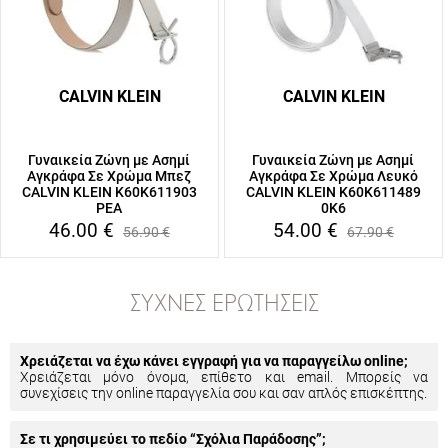
CALVIN KLEIN
CALVIN KLEIN
Γυναικεία Ζώνη με Ασημί
Γυναικεία Ζώνη με Ασημί
Αγκράφα Σε Χρώμα Μπεζ
Αγκράφα Σε Χρώμα Λευκό
CALVIN KLEIN K60K611903
CALVIN KLEIN K60K611489
PEA
0K6
46.00
€
54.00
€
56.90
€
67.90
€
ΣΥΧΝΈΣ ΕΡΩΤΉΣΕΙΣ
Χρειάζεται να έχω κάνει εγγραφή για να παραγγείλω online;
Χρειάζεται μόνο όνομα, επίθετο και email. Μπορείς να
συνεχίσεις την online παραγγελία σου και σαν απλός επισκέπτης.
Σε τι χρησιμεύει το πεδίο “Σχόλια Παράδοσης”;