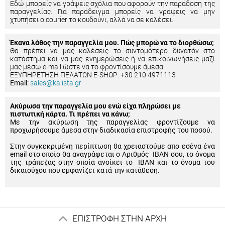
Εδώ μπορείς να γράψεις σχόλια που αφορούν την παράδοση της
παραγγελίας. Για παράδειγμα μπορείς να γράψεις να μην
χτυπήσει ο courier το κουδούνι, αλλά να σε καλέσει.
Έκανα λάθος την παραγγελία μου. Πώς μπορώ να το διορθώσω;
Θα πρέπει να μας καλέσεις το συντομότερο δυνατόν στο
κατάστημα και να μας ενημερώσεις ή να επικοινωνήσεις μαζί
μας μέσω e-mail ώστε να το φροντίσουμε άμεσα.
ΕΞΥΠΗΡΕΤΗΣΗ ΠΕΛΑΤΩΝ E-SHOP: +30 210 4971113
Email:
sales@kalista.gr
Ακύρωσα την παραγγελία μου ενώ είχα πληρώσει με
πιστωτική κάρτα. Τι πρέπει να κάνω;
Με την ακύρωση της παραγγελίας φροντίζουμε να
προχωρήσουμε άμεσα στην διαδικασία επιστροφής του ποσού.
Στην συγκεκριμένη περίπτωση θα χρειαστούμε απο εσένα ένα
email στο οποίο θα αναγράφεται ο Αριθμός IBAN σου, το όνομα
της τράπεζας στην οποία ανοίκει το IBAN και το όνομα του
δικαιούχου που εμφανίζει κατά την κατάθεση.
ΕΠΙΣΤΡΟΦΗ ΣΤΗΝ ΑΡΧΗ