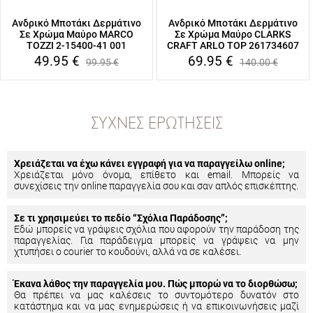
Ανδρικό Μποτάκι Δερμάτινο
Ανδρικό Μποτάκι Δερμάτινο
Σε Χρώμα Μαύρο MARCO
Σε Χρώμα Μαύρο CLARKS
TOZZI 2-15400-41 001
CRAFT ARLO TOP 261734607
49.95
€
69.95
€
99.95
€
140.00
€
ΣΥΧΝΈΣ ΕΡΩΤΉΣΕΙΣ
Χρειάζεται να έχω κάνει εγγραφή για να παραγγείλω online;
Χρειάζεται μόνο όνομα, επίθετο και email. Μπορείς να
συνεχίσεις την online παραγγελία σου και σαν απλός επισκέπτης.
Σε τι χρησιμεύει το πεδίο “Σχόλια Παράδοσης”;
Εδώ μπορείς να γράψεις σχόλια που αφορούν την παράδοση της
παραγγελίας. Για παράδειγμα μπορείς να γράψεις να μην
χτυπήσει ο courier το κουδούνι, αλλά να σε καλέσει.
Έκανα λάθος την παραγγελία μου. Πώς μπορώ να το διορθώσω;
Θα πρέπει να μας καλέσεις το συντομότερο δυνατόν στο
κατάστημα και να μας ενημερώσεις ή να επικοινωνήσεις μαζί