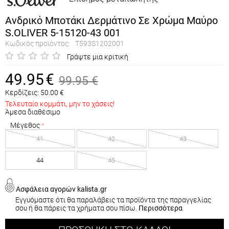
Ανδρικό Μποτάκι Δερμάτινο Σε Χρώμα Μαύρο
S.OLIVER 5-15120-43 001
Κωδικός προϊόντος:
T593S1202001
Γράψτε μια κριτική
49.95
€
99.95
€
Κερδίζεις:
50.00
€
Τελευταίο κομμάτι, μην το χάσεις!
Άμεσα διαθέσιμο
Μέγεθος
41
42
43
44
45
Ασφάλεια αγορών kalista.gr
Εγγυόμαστε ότι θα παραλάβεις τα προϊόντα της παραγγελίας
σου ή θα πάρεις τα χρήματα σου πίσω.
Περισσότερα