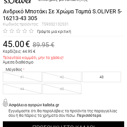
Ανδρικό Μποτάκι Σε Χρώμα Ταμπά S.OLIVER 5-
16213-43 305
Κωδικός προϊόντος:
T593S2132531
Γράψτε μια κριτική
45.00
€
89.95
€
Κερδίζεις:
44.95
€
Τελευταίο κομμάτι, μην το χάσεις!
Άμεσα διαθέσιμο
Μέγεθος
41
42
43
44
45
Ασφάλεια αγορών kalista.gr
Εγγυόμαστε ότι θα παραλάβεις τα προϊόντα της παραγγελίας
σου ή θα πάρεις τα χρήματα σου πίσω.
Περισσότερα