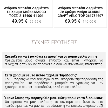
Ανδρικό Μποτάκι Δερμάτινο
Ανδρικό Μποτάκι Δερμάτινο
Σε Χρώμα Μαύρο MARCO
Σε Χρώμα Μαύρο CLARKS
TOZZI 2-15400-41 001
CRAFT ARLO TOP 261734607
49.95
€
69.95
€
99.95
€
140.00
€
ΣΥΧΝΈΣ ΕΡΩΤΉΣΕΙΣ
Χρειάζεται να έχω κάνει εγγραφή για να παραγγείλω online;
Χρειάζεται μόνο όνομα, επίθετο και email. Μπορείς να
συνεχίσεις την online παραγγελία σου και σαν απλός επισκέπτης.
Σε τι χρησιμεύει το πεδίο “Σχόλια Παράδοσης”;
Εδώ μπορείς να γράψεις σχόλια που αφορούν την παράδοση της
παραγγελίας. Για παράδειγμα μπορείς να γράψεις να μην
χτυπήσει ο courier το κουδούνι, αλλά να σε καλέσει.
Έκανα λάθος την παραγγελία μου. Πώς μπορώ να το διορθώσω;
Θα πρέπει να μας καλέσεις το συντομότερο δυνατόν στο
κατάστημα και να μας ενημερώσεις ή να επικοινωνήσεις μαζί