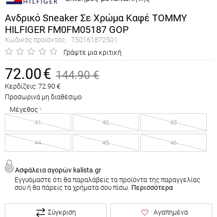
Ανδρικό Sneaker Σε Χρώμα Καφέ TOMMY
HILFIGER FM0FM05187 GOP
Κωδικός προϊόντος:
T50161872501
Γράψτε μια κριτική
72.00
€
144.90
€
Κερδίζεις:
72.90
€
Προσωρινά μη διαθέσιμο
Μέγεθος
41
42
43
44
45
46
Ασφάλεια αγορών kalista.gr
Εγγυόμαστε ότι θα παραλάβεις τα προϊόντα της παραγγελίας
σου ή θα πάρεις τα χρήματα σου πίσω.
Περισσότερα
Σύγκριση
Αγαπημένα