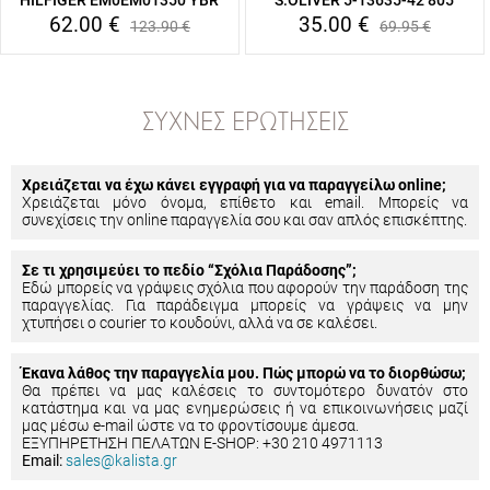
HILFIGER EM0EM01350 YBR
S.OLIVER 5-13635-42 805
62.00
€
35.00
€
123.90
€
69.95
€
ΣΥΧΝΈΣ ΕΡΩΤΉΣΕΙΣ
Χρειάζεται να έχω κάνει εγγραφή για να παραγγείλω online;
Χρειάζεται μόνο όνομα, επίθετο και email. Μπορείς να
συνεχίσεις την online παραγγελία σου και σαν απλός επισκέπτης.
Σε τι χρησιμεύει το πεδίο “Σχόλια Παράδοσης”;
Εδώ μπορείς να γράψεις σχόλια που αφορούν την παράδοση της
παραγγελίας. Για παράδειγμα μπορείς να γράψεις να μην
χτυπήσει ο courier το κουδούνι, αλλά να σε καλέσει.
Έκανα λάθος την παραγγελία μου. Πώς μπορώ να το διορθώσω;
Θα πρέπει να μας καλέσεις το συντομότερο δυνατόν στο
κατάστημα και να μας ενημερώσεις ή να επικοινωνήσεις μαζί
μας μέσω e-mail ώστε να το φροντίσουμε άμεσα.
ΕΞΥΠΗΡΕΤΗΣΗ ΠΕΛΑΤΩΝ E-SHOP: +30 210 4971113
Email:
sales@kalista.gr