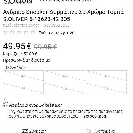
Ανδρικό Sneaker Δερμάτινο Σε Χρώμα Ταμπά
S.OLIVER 5-13623-42 305
Κωδικός προϊόντος:
S593S6232531
Γράψτε μια κριτική
49.95
€
99.95
€
Κερδίζεις:
50.00
€
Προσωρινά μη διαθέσιμο
Μέγεθος
41
42
43
44
45
46
Ασφάλεια αγορών kalista.gr
Εγγυόμαστε ότι θα παραλάβεις τα προϊόντα της παραγγελίας
σου ή θα πάρεις τα χρήματα σου πίσω.
Περισσότερα
Σύγκριση
Αγαπημένα