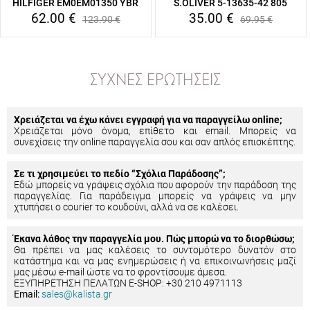
HILFIGER EM0EM01350 YBR
S.OLIVER 5-13635-42 805
62.00
€
35.00
€
123.90
€
69.95
€
ΣΥΧΝΈΣ ΕΡΩΤΉΣΕΙΣ
Χρειάζεται να έχω κάνει εγγραφή για να παραγγείλω online;
Χρειάζεται μόνο όνομα, επίθετο και email. Μπορείς να
συνεχίσεις την online παραγγελία σου και σαν απλός επισκέπτης.
Σε τι χρησιμεύει το πεδίο “Σχόλια Παράδοσης”;
Εδώ μπορείς να γράψεις σχόλια που αφορούν την παράδοση της
παραγγελίας. Για παράδειγμα μπορείς να γράψεις να μην
χτυπήσει ο courier το κουδούνι, αλλά να σε καλέσει.
Έκανα λάθος την παραγγελία μου. Πώς μπορώ να το διορθώσω;
Θα πρέπει να μας καλέσεις το συντομότερο δυνατόν στο
κατάστημα και να μας ενημερώσεις ή να επικοινωνήσεις μαζί
μας μέσω e-mail ώστε να το φροντίσουμε άμεσα.
ΕΞΥΠΗΡΕΤΗΣΗ ΠΕΛΑΤΩΝ E-SHOP: +30 210 4971113
Email:
sales@kalista.gr