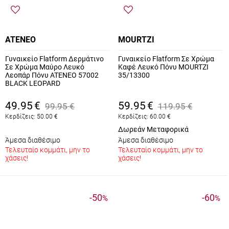
ATENEO
MOURTZI
Γυναικείο Flatform Δερμάτινο
Γυναικείο Flatform Σε Χρώμα
Σε Χρώμα Μαύρο Λευκό
Καφέ Λευκό Πόνυ MOURTZI
Λεοπάρ Πόνυ ATENEO 57002
35/13300
BLACK LEOPARD
49.95
€
59.95
€
99.95
€
119.95
€
Κερδίζεις:
50.00
€
Κερδίζεις:
60.00
€
Δωρεάν Μεταφορικά
Άμεσα διαθέσιμο
Άμεσα διαθέσιμο
Τελευταίο κομμάτι, μην το
Τελευταίο κομμάτι, μην το
χάσεις!
χάσεις!
-50
-60
%
%