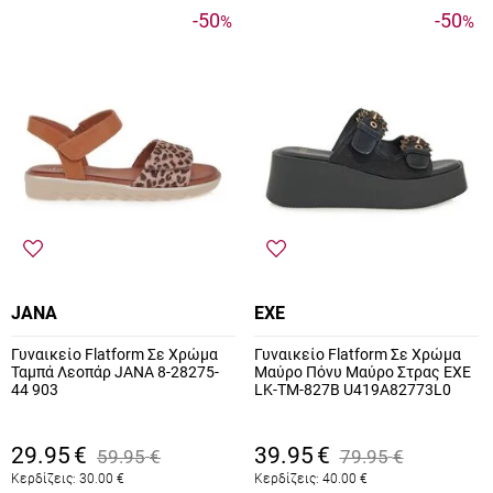
-50
-50
%
%
JANA
EXE
Γυναικείο Flatform Σε Χρώμα
Γυναικείο Flatform Σε Χρώμα
Ταμπά Λεοπάρ JANA 8-28275-
Μαύρο Πόνυ Μαύρο Στρας EXE
44 903
LK-TM-827B U419A82773L0
29.95
€
39.95
€
59.95
€
79.95
€
Κερδίζεις:
30.00
€
Κερδίζεις:
40.00
€