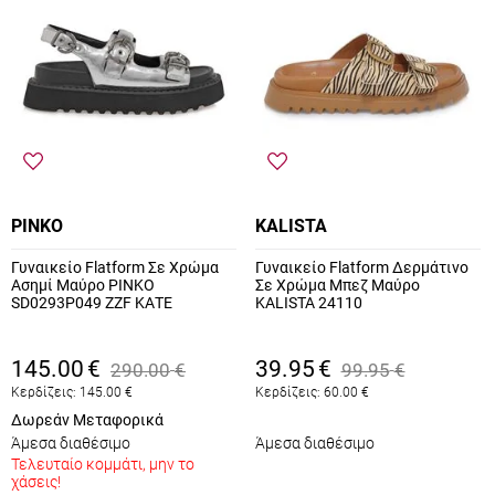
PINKO
KALISTA
Γυναικείο Flatform Σε Χρώμα
Γυναικείο Flatform Δερμάτινο
Ασημί Μαύρο PINKO
Σε Χρώμα Μπεζ Μαύρο
SD0293P049 ZZF ΚΑΤΕ
KALISTA 24110
145.00
€
39.95
€
290.00
€
99.95
€
Κερδίζεις:
145.00
€
Κερδίζεις:
60.00
€
Δωρεάν Μεταφορικά
Άμεσα διαθέσιμο
Άμεσα διαθέσιμο
Τελευταίο κομμάτι, μην το
χάσεις!