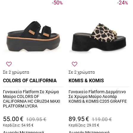
-50
-24
%
%
Σε 2 χρώματα
Σε 2 χρώματα
COLORS OF CALIFORNIA
KOMIS & KOMIS
Γυναικείο Flatform Σε Χρώμα
Γυναικείο Flatform Δερμάτινο
Μαύρο COLORS OF
Σε Χρώμα Μαύρο Λεοπάρ
CALIFORNIA HC CRUZ04 MAXI
KOMIS & KOMIS C205 GIRAFFE
PLATFORM LYCRA
55.00
€
89.95
€
109.95
€
119.00
€
Κερδίζεις:
54.95
€
Κερδίζεις:
29.05
€
Δωρεάν Μεταφορικά
Δωρεάν Μεταφορικά