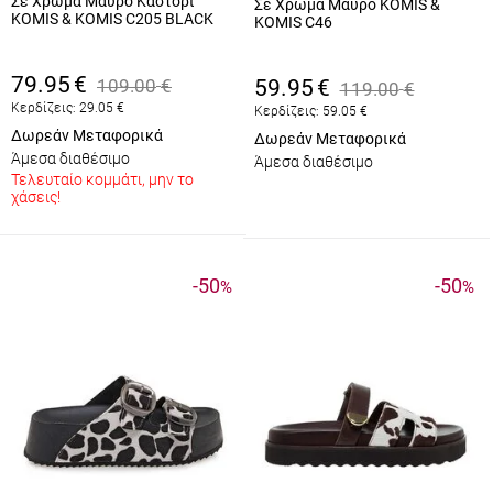
Σε Χρώμα Μαύρο Καστόρι
Σε Χρώμα Μαύρο KOMIS &
KOMIS & KOMIS C205 BLACK
KOMIS C46
79.95
€
109.00
€
59.95
€
119.00
€
Κερδίζεις:
29.05
€
Κερδίζεις:
59.05
€
Δωρεάν Μεταφορικά
Δωρεάν Μεταφορικά
Άμεσα διαθέσιμο
Άμεσα διαθέσιμο
Τελευταίο κομμάτι, μην το
χάσεις!
-50
-50
%
%