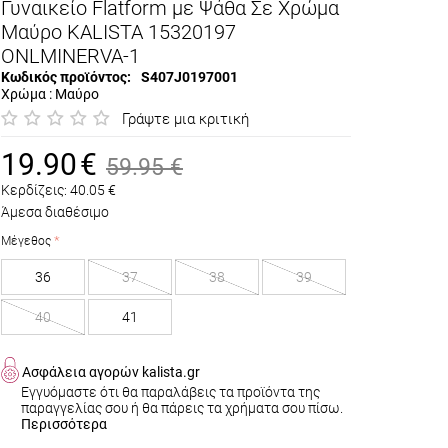
Γυναικείο Flatform με Ψάθα Σε Χρώμα
Μαύρο KALISTA 15320197
ONLMINERVA-1
Κωδικός προϊόντος:
S407J0197001
Χρώμα : Μαύρο
Γράψτε μια κριτική
19.90
€
59.95
€
Κερδίζεις:
40.05
€
Άμεσα διαθέσιμο
Μέγεθος
36
37
38
39
40
41
Ασφάλεια αγορών kalista.gr
Εγγυόμαστε ότι θα παραλάβεις τα προϊόντα της
παραγγελίας σου ή θα πάρεις τα χρήματα σου πίσω.
Περισσότερα