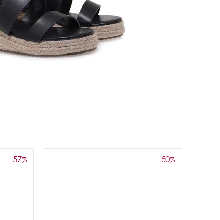
-57
-50
%
%