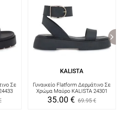
KALISTA
τινο Σε
Γυναικείο Flatform Δερμάτινο Σε
24433
Χρώμα Μαύρο KALISTA 24301
Τεχν
Εκρο
35.00
€
€
69.95
€