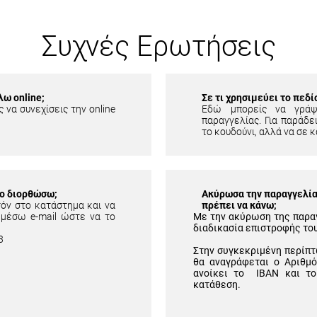
Συχνές Ερωτήσεις
λω online;
Σε τι χρησιμεύει το πεδ
 να συνεχίσεις την online
Εδώ μπορείς να γράψ
παραγγελίας. Για παράδει
το κουδούνι, αλλά να σε κ
το διορθώσω;
Ακύρωσα την παραγγελία 
τόν στο κατάστημα και να
πρέπει να κάνω;
 μέσω e-mail ώστε να το
Με την ακύρωση της παρα
διαδικασία επιστροφής το
3
Στην συγκεκριμένη περίπτ
θα αναγράφεται ο Αριθμ
ανοίκει το IBAN και το
κατάθεση.