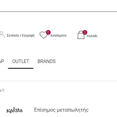
0
0
Σύνδεση
/
Εγγραφή
Αγαπημένα
Καλάθι
ΑΡ
OUTLET
BRANDS
A-1
Επίσημος μεταπωλητής