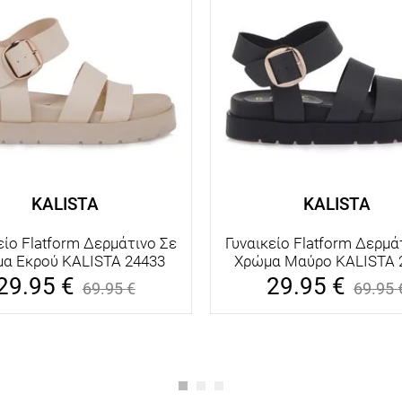
KALISTA
KALISTA
είο Flatform Δερμάτινο Σε
Γυναικείο Flatform Δερμά
α Εκρού KALISTA 24433
Χρώμα Μαύρο KALISTA 
29.95
€
29.95
€
69.95
€
69.95