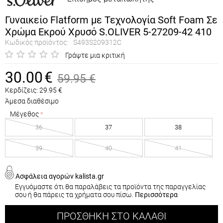
Γυναικείο Flatform με Τεχνολογία Soft Foam Σε
Χρώμα Εκρού Χρυσό S.OLIVER 5-27209-42 410
Κωδικός προϊόντος:
S493S209312C
Γράψτε μια κριτική
30.00
€
59.95
€
Κερδίζεις:
29.95
€
Άμεσα διαθέσιμο
Μέγεθος
36
37
38
39
40
41
Ασφάλεια αγορών kalista.gr
Εγγυόμαστε ότι θα παραλάβεις τα προϊόντα της παραγγελίας
σου ή θα πάρεις τα χρήματα σου πίσω.
Περισσότερα
ΠΡΟΣΘΉΚΗ ΣΤΟ ΚΑΛΆΘΙ