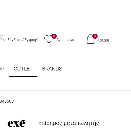
0
0
Σύνδεση
/
Εγγραφή
Αγαπημένα
Καλάθι
ΑΡ
OUTLET
BRANDS
V8406001
Επίσημος μεταπωλητής