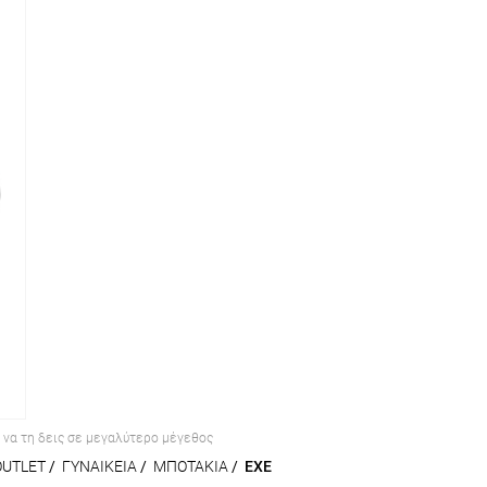
α να τη δεις σε μεγαλύτερο μέγεθος
OUTLET
/
ΓΥΝΑΙΚΕΙΑ
/
ΜΠΟΤΑΚΙΑ
/
EXE