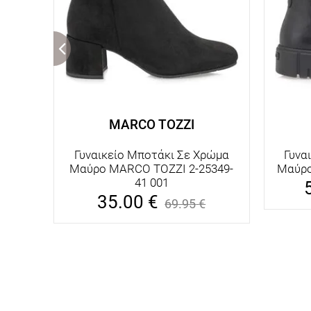
MARCO TOZZI
Γυναικείο Μποτάκι Σε Χρώμα
Γυνα
Μαύρο MARCO TOZZI 2-25349-
Μαύρο
41 001
35.00
€
69.95
€