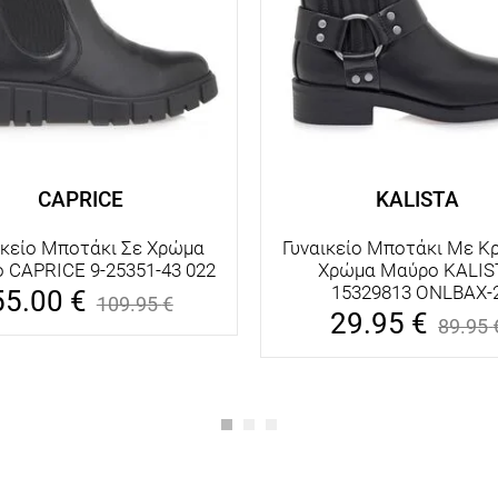
CAPRICE
KALISTA
ικείο Μποτάκι Σε Χρώμα
Γυναικείο Μποτάκι Με Κρ
 CAPRICE 9-25351-43 022
Χρώμα Μαύρο KALIS
15329813 ONLBAX-
55.00
€
109.95
€
29.95
€
89.95