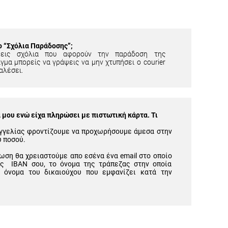
ίο “Σχόλια Παράδοσης”;
εις σχόλια που αφορούν την παράδοση της
γμα μπορείς να γράψεις να μην χτυπήσει ο courier
αλέσει.
μου ενώ είχα πληρώσει με πιστωτική κάρτα. Τι
γγελίας φροντίζουμε να προχωρήσουμε άμεσα στην
υ ποσού.
ωση θα χρειαστούμε απο εσένα ένα email στο οποίο
ός IBAN σου, το όνομα της τράπεζας στην οποία
 όνομα του δικαιούχου που εμφανίζει κατά την