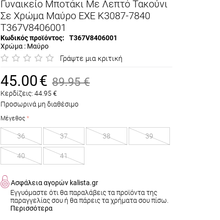
Γυναικείο Μποτάκι Με Λεπτό Τακούνι
Σε Χρώμα Μαύρο EXE K3087-7840
T367V8406001
Κωδικός προϊόντος:
T367V8406001
Χρώμα : Μαύρο
Γράψτε μια κριτική
45.00
€
89.95
€
Κερδίζεις:
44.95
€
Προσωρινά μη διαθέσιμο
Μέγεθος
36
37
38
39
40
41
Ασφάλεια αγορών kalista.gr
Εγγυόμαστε ότι θα παραλάβεις τα προϊόντα της
παραγγελίας σου ή θα πάρεις τα χρήματα σου πίσω.
Περισσότερα