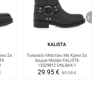
KALISTA
ίκο Σε
Γυναικείο Μποτάκι Με Κρίκο Σε
Γυνα
TA
Χρώμα Μαύρο KALISTA
Χρώ
2
15329812 ONLBAX-1
U 1
29.95
€
€
89.95
€