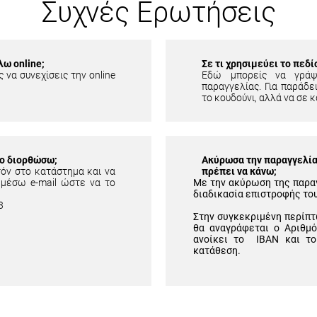
Συχνές Ερωτήσεις
λω online;
Σε τι χρησιμεύει το πεδ
 να συνεχίσεις την online
Εδώ μπορείς να γράψ
παραγγελίας. Για παράδει
το κουδούνι, αλλά να σε κ
το διορθώσω;
Ακύρωσα την παραγγελία 
τόν στο κατάστημα και να
πρέπει να κάνω;
 μέσω e-mail ώστε να το
Με την ακύρωση της παρα
διαδικασία επιστροφής το
3
Στην συγκεκριμένη περίπτ
θα αναγράφεται ο Αριθμ
ανοίκει το IBAN και το
κατάθεση.