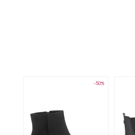
-50
%