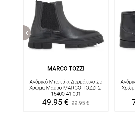
MARCO TOZZI
Ανδρικό Μποτάκι Δερμάτινο Σε
Ανδρι
Χρώμα Μαύρο MARCO TOZZI 2-
Χρώμ
15400-41 001
49.95
€
99.95
€