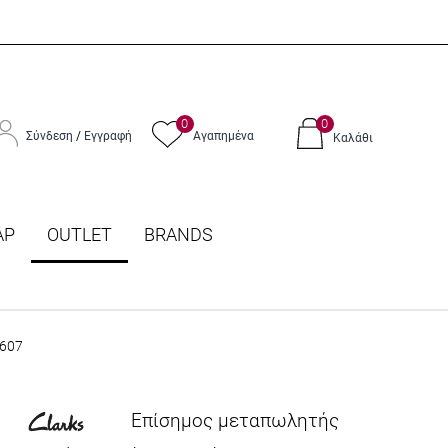
0
0
Σύνδεση
/
Εγγραφή
Αγαπημένα
Καλάθι
ΑΡ
OUTLET
BRANDS
4607
Επίσημος μεταπωλητής