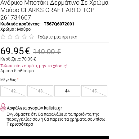
Ανδρικό Μποτάκι Δερμάτινο Σε Χρώμα
Μαύρο CLARKS CRAFT ARLO TOP
261734607
Κωδικός προϊόντος:
T567Q6072001
Χρώμα : Μαύρο
Γράψτε μια κριτική
69.95
€
140.00
€
Κερδίζεις:
70.05
€
Τελευταίο κομμάτι, μην το χάσεις!
Άμεσα διαθέσιμο
Μέγεθος
42
43
44
45
Ασφάλεια αγορών kalista.gr
Εγγυόμαστε ότι θα παραλάβεις τα προϊόντα της
παραγγελίας σου ή θα πάρεις τα χρήματα σου πίσω.
Περισσότερα