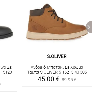
S.OLIVER
ινο Σε
Ανδρικό Μποτάκι Σε Χρώμα
Αν
-15120-
Ταμπά S.OLIVER 5-16213-43 305
T
45.00
€
89.95
€
€