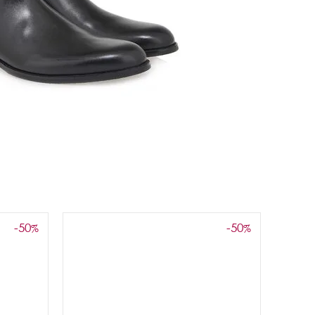
-50
-50
%
%