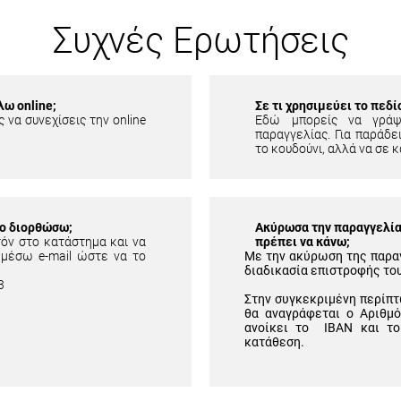
Συχνές Ερωτήσεις
λω online;
Σε τι χρησιμεύει το πεδ
 να συνεχίσεις την online
Εδώ μπορείς να γράψ
παραγγελίας. Για παράδει
το κουδούνι, αλλά να σε κ
το διορθώσω;
Ακύρωσα την παραγγελία 
τόν στο κατάστημα και να
πρέπει να κάνω;
 μέσω e-mail ώστε να το
Με την ακύρωση της παρα
διαδικασία επιστροφής το
3
Στην συγκεκριμένη περίπτ
θα αναγράφεται ο Αριθμ
ανοίκει το IBAN και το
κατάθεση.