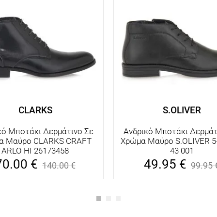
CLARKS
S.OLIVER
κό Μποτάκι Δερμάτινο Σε
Ανδρικό Μποτάκι Δερμάτ
α Μαύρο CLARKS CRAFT
Χρώμα Μαύρο S.OLIVER 5
ARLO HI 26173458
43 001
70.00
€
49.95
€
140.00
€
99.95