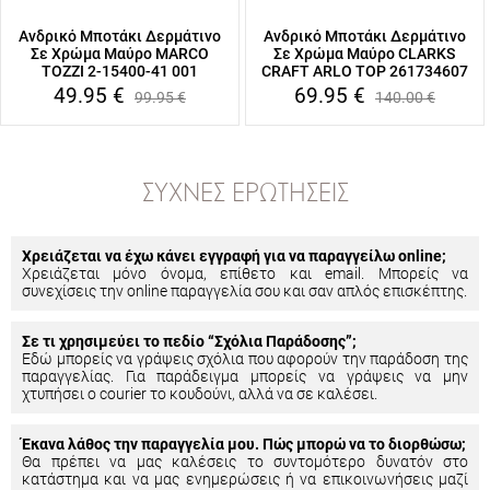
Ανδρικό Μποτάκι Δερμάτινο
Ανδρικό Μποτάκι Δερμάτινο
Σε Χρώμα Μαύρο MARCO
Σε Χρώμα Μαύρο CLARKS
TOZZI 2-15400-41 001
CRAFT ARLO TOP 261734607
49.95
€
69.95
€
99.95
€
140.00
€
ΣΥΧΝΈΣ ΕΡΩΤΉΣΕΙΣ
Χρειάζεται να έχω κάνει εγγραφή για να παραγγείλω online;
Χρειάζεται μόνο όνομα, επίθετο και email. Μπορείς να
συνεχίσεις την online παραγγελία σου και σαν απλός επισκέπτης.
Σε τι χρησιμεύει το πεδίο “Σχόλια Παράδοσης”;
Εδώ μπορείς να γράψεις σχόλια που αφορούν την παράδοση της
παραγγελίας. Για παράδειγμα μπορείς να γράψεις να μην
χτυπήσει ο courier το κουδούνι, αλλά να σε καλέσει.
Έκανα λάθος την παραγγελία μου. Πώς μπορώ να το διορθώσω;
Θα πρέπει να μας καλέσεις το συντομότερο δυνατόν στο
κατάστημα και να μας ενημερώσεις ή να επικοινωνήσεις μαζί