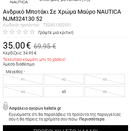
Ανδρικό Μποτάκι Σε Χρώμα Μαύρο NAUTICA
NJM324130 52
Κωδικός προϊόντος:
T503G1302001
Γράψτε μια κριτική
35.00
€
69.95
€
Κερδίζεις:
34.95
€
Τελευταίο κομμάτι, μην το χάσεις!
Άμεσα διαθέσιμο
Μέγεθος
41
42
43
44
45
46
Ασφάλεια αγορών kalista.gr
Εγγυόμαστε ότι θα παραλάβεις τα προϊόντα της παραγγελίας
σου ή θα πάρεις τα χρήματα σου πίσω.
Περισσότερα