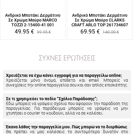
Ανδρικό Μποτάκι Δερμάτινο
Ανδρικό Μποτάκι Δερμάτινο
Σε Χρώμα Μαύρο MARCO
Σε Χρώμα Μαύρο CLARKS
TOZZI 2-15400-41 001
CRAFT ARLO TOP 261734607
49.95
€
69.95
€
99.95
€
140.00
€
ΣΥΧΝΈΣ ΕΡΩΤΉΣΕΙΣ
Χρειάζεται να έχω κάνει εγγραφή για να παραγγείλω online;
Χρειάζεται μόνο όνομα, επίθετο και email. Μπορείς να
συνεχίσεις την online παραγγελία σου και σαν απλός επισκέπτης.
Σε τι χρησιμεύει το πεδίο “Σχόλια Παράδοσης”;
Εδώ μπορείς να γράψεις σχόλια που αφορούν την παράδοση της
παραγγελίας. Για παράδειγμα μπορείς να γράψεις να μην
χτυπήσει ο courier το κουδούνι, αλλά να σε καλέσει.
Έκανα λάθος την παραγγελία μου. Πώς μπορώ να το διορθώσω;
Θα πρέπει να μας καλέσεις το συντομότερο δυνατόν στο