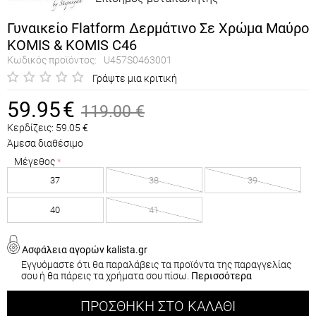
Γυναικείο Flatform Δερμάτινο Σε Χρώμα Μαύρο
KOMIS & KOMIS C46
Κωδικός προϊόντος:
U457S0463001
Γράψτε μια κριτική
59.95
€
119.00
€
Κερδίζεις:
59.05
€
Άμεσα διαθέσιμο
Μέγεθος
37
38
39
40
41
Ασφάλεια αγορών kalista.gr
Εγγυόμαστε ότι θα παραλάβεις τα προϊόντα της παραγγελίας
σου ή θα πάρεις τα χρήματα σου πίσω.
Περισσότερα
ΠΡΟΣΘΉΚΗ ΣΤΟ ΚΑΛΆΘΙ