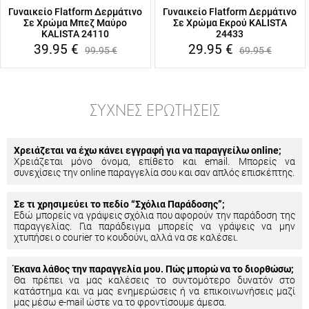
Γυναικείο Flatform Δερμάτινο
Γυναικείο Flatform Δερμάτινο
Σε Χρώμα Μπεζ Μαύρο
Σε Χρώμα Εκρού KALISTA
KALISTA 24110
24433
39.95
€
29.95
€
99.95
€
69.95
€
ΣΥΧΝΈΣ ΕΡΩΤΉΣΕΙΣ
Χρειάζεται να έχω κάνει εγγραφή για να παραγγείλω online;
Χρειάζεται μόνο όνομα, επίθετο και email. Μπορείς να
συνεχίσεις την online παραγγελία σου και σαν απλός επισκέπτης.
Σε τι χρησιμεύει το πεδίο “Σχόλια Παράδοσης”;
Εδώ μπορείς να γράψεις σχόλια που αφορούν την παράδοση της
παραγγελίας. Για παράδειγμα μπορείς να γράψεις να μην
χτυπήσει ο courier το κουδούνι, αλλά να σε καλέσει.
Έκανα λάθος την παραγγελία μου. Πώς μπορώ να το διορθώσω;
Θα πρέπει να μας καλέσεις το συντομότερο δυνατόν στο
κατάστημα και να μας ενημερώσεις ή να επικοινωνήσεις μαζί
μας μέσω e-mail ώστε να το φροντίσουμε άμεσα.