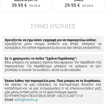
KALISTA 24110
24433
39.95
€
29.95
€
99.95
€
69.95
€
ΣΥΧΝΈΣ ΕΡΩΤΉΣΕΙΣ
Χρειάζεται να έχω κάνει εγγραφή για να παραγγείλω online;
Χρειάζεται μόνο όνομα, επίθετο και email. Μπορείς να
συνεχίσεις την online παραγγελία σου και σαν απλός επισκέπτης.
Σε τι χρησιμεύει το πεδίο “Σχόλια Παράδοσης”;
Εδώ μπορείς να γράψεις σχόλια που αφορούν την παράδοση της
παραγγελίας. Για παράδειγμα μπορείς να γράψεις να μην
χτυπήσει ο courier το κουδούνι, αλλά να σε καλέσει.
Έκανα λάθος την παραγγελία μου. Πώς μπορώ να το διορθώσω;
Θα πρέπει να μας καλέσεις το συντομότερο δυνατόν στο
κατάστημα και να μας ενημερώσεις ή να επικοινωνήσεις μαζί
μας μέσω e-mail ώστε να το φροντίσουμε άμεσα.
ΕΞΥΠΗΡΕΤΗΣΗ ΠΕΛΑΤΩΝ E-SHOP: +30 210 4971113
Email:
sales@kalista.gr