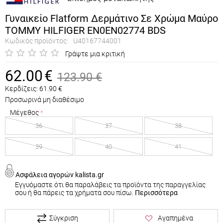
Γυναικείο Flatform Δερμάτινο Σε Χρώμα Μαύρο
TOMMY HILFIGER EN0EN02774 BDS
Κωδικός προϊόντος:
U40167744001
Γράψτε μια κριτική
62.00
€
123.90
€
Κερδίζεις:
61.90
€
Προσωρινά μη διαθέσιμο
Μέγεθος
36
37
38
39
40
41
Ασφάλεια αγορών kalista.gr
Εγγυόμαστε ότι θα παραλάβεις τα προϊόντα της παραγγελίας
σου ή θα πάρεις τα χρήματα σου πίσω.
Περισσότερα
Σύγκριση
Αγαπημένα